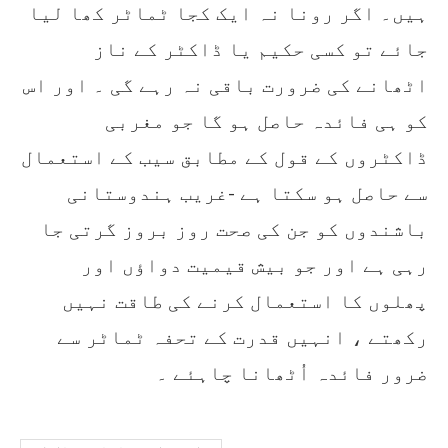
ہیں۔ اگر رونا نہ ایک کجا ٹماٹر کھا لیا
جائے تو کسی حکیم یا ڈاکٹر کے ناز
اٹھانے کی ضرورت باقی نہ رہے گی ۔ اور اس
کو ہی فائدہ حاصل ہو گا جو مغربی
ڈاکٹروں کے قول کے مطابق سیب کے استعمال
سے حاصل ہو سکتا ہے -غریب ہندوستانی
باشندوں کو جن کی صحت روز بروز گرتی جا
رہی ہے اور جو بیش قیمیت دواؤں اور
پھلوں کا استعمال کرنے کی طاقت نہیں
رکھتے ، انہیں قدرت کے تحفہ ٹماٹر سے
ضرور فائدہ اُٹھانا چاہئے ۔