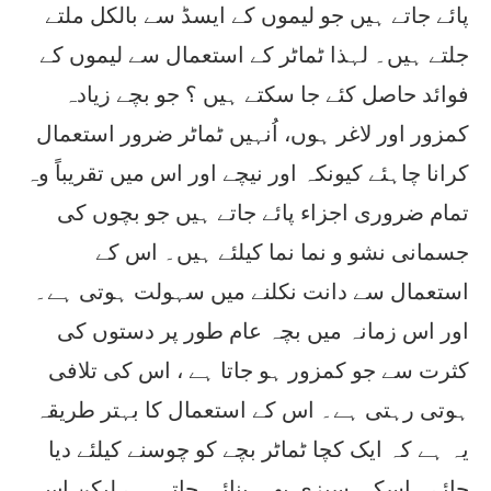
پائے جاتے ہیں جو لیموں کے ایسڈ سے بالکل ملتے
جلتے ہیں۔ لہذا ٹماٹر کے استعمال سے لیموں کے
فوائد حاصل کئے جا سکتے ہیں ؟ جو بچے زیادہ
کمزور اور لاغر ہوں، اُنہیں ٹماٹر ضرور استعمال
کرانا چاہئے کیونکہ اور نیچے اور اس میں تقریباً وہ
تمام ضروری اجزاء پائے جاتے ہیں جو بچوں کی
جسمانی نشو و نما نما کیلئے ہیں۔ اس کے
استعمال سے دانت نکلنے میں سہولت ہوتی ہے۔
اور اس زمانہ میں بچہ عام طور پر دستوں کی
کثرت سے جو کمزور ہو جاتا ہے ، اس کی تلافی
ہوتی رہتی ہے۔ اس کے استعمال کا بہتر طریقہ
یہ ہے کہ ایک کچا ٹماٹر بچے کو چوسنے کیلئے دیا
جائے۔ اسکی سبزی بھی بنائی جاتی ہے لیکن اس