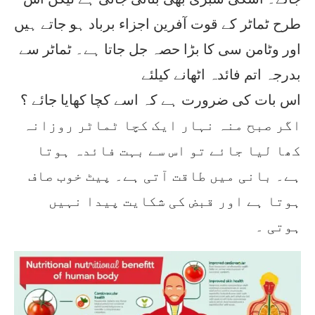
طرح ٹماٹر کے قوت آفرین اجزاء برباد ہو جاتے ہیں
اور وٹامن سی کا بڑا حصہ جل جاتا ہے۔ ٹماٹر سے
بدرجہ اتم فائدہ اٹھانے کیلئے
اس بات کی ضرورت ہے کہ اسے کچا کھایا جائے ؟
اگر صبح منہ نہار ایک کچا ٹماٹر روزانہ
کھا لیا جائے تو اس سے بہت فائدہ ہوتا
ہے۔ بانی میں طاقت آتی ہے۔ پیٹ خوب صاف
ہوتا ہے اور قبض کی شکایت پیدا نہیں
ہوتی ۔