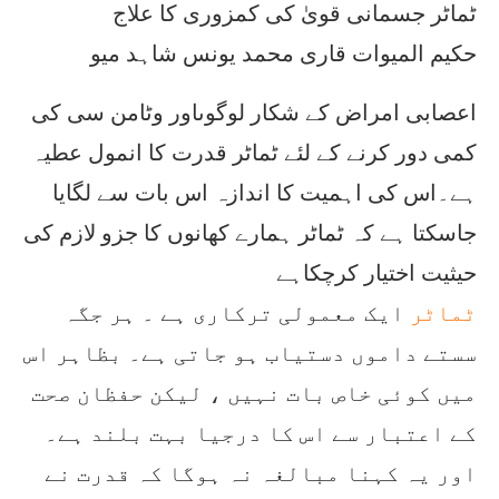
ٹماٹر جسمانی قویٰ کی کمزوری کا علاج
حکیم المیوات قاری محمد یونس شاہد میو
اعصابی امراض کے شکار لوگوںاور وٹامن سی کی
کمی دور کرنے کے لئے ٹماٹر قدرت کا انمول عطیہ
ہے۔اس کی اہمیت کا اندازہ اس بات سے لگایا
جاسکتا ہے کہ ٹماٹر ہمارے کھانوں کا جزو لازم کی
حیثیت اختیار کرچکاہے
ٹماٹر
ایک معمولی ترکاری ہے ۔ ہر جگہ
سستے داموں دستیاب ہو جاتی ہے۔ بظاہر اس
میں کوئی خاص بات نہیں ، لیکن حفظان صحت
کے اعتبار سے اس کا درجیا بہت بلند ہے۔
اور یہ کہنا مبالغہ نہ ہوگا کہ قدرت نے