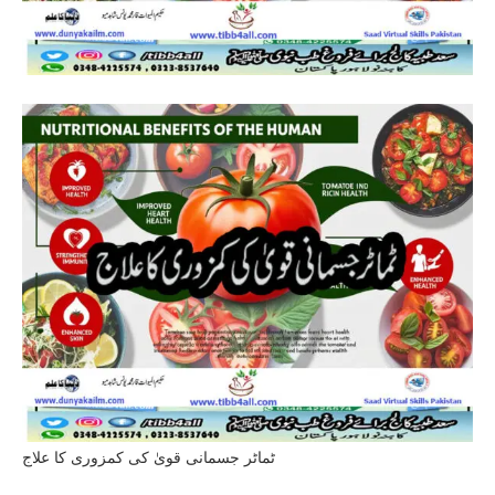
ٹماٹر جسمانی قویٰ کی کمزوری کا علاج