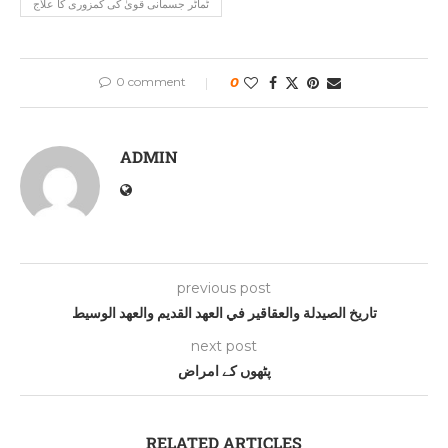
ٹماٹر جسمانی قویٰ کی کمزوری کا علاج
0 comment
0
ADMIN
previous post
تاريخ الصيدلة والعقاقير في العهد القديم والعهد الوسيط
next post
پٹھوں کے امراض
RELATED ARTICLES