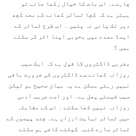
چاہئے۔ اس بات کا خیال رکھا جائے تو
بہتر ہے کہ کچا ٹماٹر کھانے کے بعد کچھ
دیر تک پانی نہ پئیں ۔ اس طرح ٹماٹر کے
ایسڈ معدے میں بخوبی اپنا اثر کر سکتے
ہیں ؟
مغربی ڈاکٹروں کا قول ہے کہ ایک سیب
روزانہ کھانے سے ڈاکٹروں کی ضرورت باقی
نہیں رہتی ممکن ہے یہ بیان صحیح ہو لیکن
سیب قیمتی پھل ہے۔ اور اسے غریب آدمی
روزانہ نہیں کھا سکتے ۔ اس کے مقابلہ
میں ٹماٹر نہایت ارزاں ہے۔ چند پیسوں کے
ٹماٹر سارے کنبہ کیلئے کافی ہو سکتے