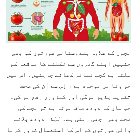
بچوں کے علاوہ ہندوستانی عورتوں کو بھی
جنہیں اپنے گھروں سے نکلنے کا موقعہ کم
ملتا ہے کچے ٹماٹر کھانے چاہئیں۔ اس میں
جو وٹا من موجود ہے ، اِس سے اُن کی صحت
تقویت پذیر ہوگی اور کمزوری رفع ہو گی۔
جب ماں کا دودھ صاف ہوتا ہے تو بچے کی
صحت بھی اچھی رہتی ہے۔ لہٰذا دودھ پلانے
والی عورتوں کو اس کا استعمال ضرور کرنا