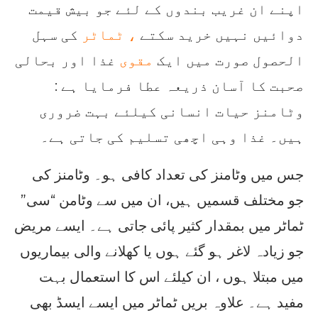
اپنے ان غریب بندوں کے لئے جو بیش قیمت
دوائیں نہیں خرید سکتے
، ٹماٹر
کی سہل
الحصول صورت میں ایک
مقوی
غذا اور بحالی
صحبت کا آسان ذریعہ عطا فرمایا ہے :
وٹامنز حیات انسانی کیلئے بہت ضروری
ہیں۔ غذا وہی اچھی تسلیم کی جاتی ہے۔
جس میں وٹامنز کی تعداد کافی ہو۔ وٹامنز کی
جو مختلف قسمیں ہیں، ان میں سے وٹامن “سی”
ٹماٹر میں بمقدار کثیر پائی جاتی ہے۔ ایسے مریض
جو زیادہ لاغر ہو گئے ہوں یا کھلانے والی بیماریوں
میں مبتلا ہوں ، ان کیلئے اس کا استعمال بہت
مفید ہے۔ علاوہ بریں ٹماٹر میں ایسے ایسڈ بھی