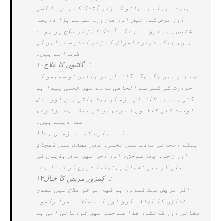
ہمیشہ پہلے یہ جانو کہ زخم آتشک کے ہیں یا کسی
اور مرض کے۔ نبض اور قارورہ سب سے بڑا ذریعہ
تشخیص ہے۔ فرق یہ ہے کہ آتشک کے زخم سطح پر ہوتے
ہیں، جبکہ دوسرے امراض کے زخم اندر سے باہر کی
طرف آتے ہیں۔
۱۰۔ گلٹیوں کا علاج:
جب جسم میں جگہ جگہ گلٹیاں بن جائیں تو سمجھو کہ
حرارت کی کمی سے الحاقی مادے میں تختی پیدا ہو
گئی ہے۔ یہ گلٹیاں بڑھ کر پھٹ جاتی ہیں اور بعض
اوقات کئی گلٹیوں کے زخم مل کر ایک بہت بڑا زخم
بنا دیتے ہیں۔
۱۱۔ بیماری کیسے بڑھتی ہے:
پہلے الحاقی مادے میں تختی، پھر عضلات میں کھچاؤ
اور زخم، پھر سوجن، اور آخر میں مرض ہڈیوں کی
جھلی کو بھی نقصان پہنچانا شروع کر دیتا ہے۔
۱۲۔ کمزور مریض کا خیال:
اگر مریض بہت کمزور ہو گیا ہو تو علاج میں مقوی
غذاؤں کا اضافہ کرو اور اسے صاف ستھرا رکھو۔
صفائی اور طاقتور غذا سے جسم میں توانائی آتی ہے