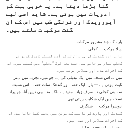
گنا بڑھا دیتا ہے۔ یہ خوبی بہت کم
ادویات میں ہوتی ہے۔ شاید اسی لیے
آیورویدک اور فرنگی طب میں اس کے ان
گنت مرکبات ملتے ہیں۔
پارے کے چند مشہور مرکبات
پہلا مرکب — کجلی:
پارہ اور گندھک کو ہم وزن لے کر آدھ گھنٹہ کھرل کریں تو
کجلی تیار ہو جاتی ہے، جسے بعض لوگ “بجلی” بھی کہتے ہیں۔ اس
کے اثرات غدی اور عضلاتی ہوتے ہیں۔
میں نے اس نسخے میں ایک تبدیلی کی ہے جو میرے تجربے میں بہتر
ثابت ہوئی ہے — پارہ ایک حصہ اور گندھک سات حصے۔ اس نسبت
سے بنی کجلی نہ صرف زیادہ مفید ہے بلکہ منہ بھی نہیں آتا، جو پرانے
نسخے میں ایک شکایت رہتی تھی۔
دوسرا مرکب — شنگرف:
گندھک اور پارے کو تانبے کے برتن میں پختہ کیا جاتا ہے۔ اس
کے اثرات عضلاتی اور غدی ہیں۔
تیسرا مرکب — دارچکتا: