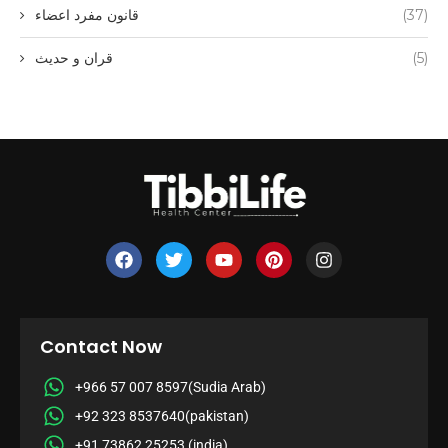
(37)
قانون مفرد اعضاء
(5)
قران و حدیث
Contact Now
+966 57 007 8597(Sudia Arab)
+92 323 8537640(pakistan)
+91 73862 25253 (india)