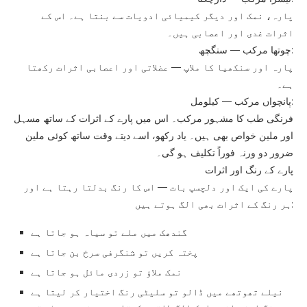
پارہ، نمک اور دیگر کیمیائی ادویات سے بنتا ہے۔ اس کے
اثرات غدی اور اعصابی ہیں۔
چوتھا مرکب — سنگچھ:
پارہ اور سنکھیا کا ملاپ — عضلاتی اور اعصابی اثرات رکھتا
ہے۔
پانچواں مرکب — کیلومل:
فرنگی طب کا مشہور مرکب۔ اس میں پارے کے اثرات کے ساتھ مسہل
اور ملین خواص بھی ہیں۔ یاد رکھو، اسے دیتے وقت ساتھ کوئی ملین
ضرور دو ورنہ فوراً تکلیف ہو گی۔
پارے کے رنگ اور اثرات
پارے کی ایک اور دلچسپ بات — اس کا رنگ بدلتا رہتا ہے اور
ہر رنگ کے اثرات بھی الگ ہوتے ہیں:
گندھک میں ملے تو سیاہ ہو جاتا ہے
پختہ کریں تو شنگرفی سرخ بن جاتا ہے
نمک ملاؤ تو زردی مائل ہو جاتا ہے
نیلے تھوتھے میں ڈالو تو سلیٹی رنگ اختیار کر لیتا ہے