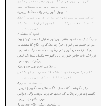
کرو۔ یہ پیپ جہاں لگے وہیں زخم بناتی ہے اور
دوسروں میں بھی مرض پھیلاتی ہے۔
۵۔ پھوڑے اور زخم والے محتاط رہیں:
جس کے جسم پر پھوڑے، زخم یا خارش ہو، اس پر آتشک
کا حملہ جلدی ہوتا ہے — ایسوں کو زیادہ احتیاط
کی ضرورت ہے۔
۶۔ غدود کا معاملہ:
جب آتشک سے غدود متاثر ہوں اور تحلیل کے بعد کھچاؤ پیدا
ہو، تو جسم میں فوری حرارت پیدا کرو۔ علاج کا مقصد یہ
ہو کہ زخم، درد اور بہتی رطوبت جلد سے جلد ختم ہو۔
اور ایک بات خاص طور پر یاد رکھو — مکمل شفا تک قبض
ہرگز نہ ہونے دو۔
۷۔ مقامی علاج بھی ضروری:
اگر مرض صرف مخصوص اعضاء تک محدود ہو تو مقامی
ادویات کا استعمال بھی ضروری ہے۔
۸۔ ہمت نہ ہارو:
چاہے گوشت گلنے سڑنے لگے، علاج سے گھبراؤ نہیں۔
اکسیرات اور تریاقات کے ساتھ حرارت بڑھانے والی دوائیں
بھی ساتھ دیتے رہو۔
۹۔ تشخیص پہلے، علاج بعد میں: