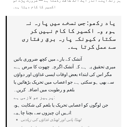
ہر رنگ اپنے اندر ایک الگ طاقت رکھتا ہے — ضرورت پڑے تو
اکسیر کا کام دیتا ہے۔
یاد رکھو: جس نسخے میں پارہ نہ
ہو، وہ اکسیر کا کام نہیں کر
سکتا، کیونکہ پارہ برق رفتاری
سے عمل کرتا ہے۔
آتشک کے بارے میں کچھ ضروری باتیں
میری تحقیق یہ ہے کہ آتشک اگرچہ چھوت کا مرض ہے،
مگر اس کی ابتداء بعض اوقات ایسی غذاؤں اور دواؤں
سے بھی ہو سکتی ہے جو اعصاب میں تحریک بڑھائیں یا
بلغم و رطوبت میں اضافہ کریں۔
پرہیز جو لازمی ہے:
جن لوگوں کو اعصابی تحریک یا بلغم کی شکایت ہو،
انہیں ان چیزوں سے بچنا چاہیے:
ٹھنڈا پانی اور ٹھنڈی غذاؤں کی زیادتی