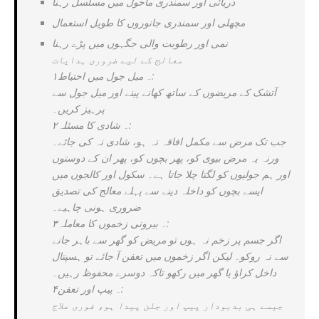
دریائی اور سمندری ماحول میں مسلسل رہنا
مچھلی اور سمندری جانوروں کا طویل استعمال
نمی اور رطوبت والی جگہوں میں پڑے رہنا
معالج کے لیے ضروری ہدایات
۱۔ میل جول میں احتیاط:
آتشک کے مریضوں کے ساتھ کھانے پینے اور میل جول سے
پرہیز کریں۔
۲۔ شادی کا مسئلہ:
جب تک مرض سے مکمل افاقہ نہ ہو، شادی نہ کی جائے۔
ورنہ یہ مرض بیوی کو، پھر بچوں کو، پھر ان کے دوستوں
اور ہم جولیوں کو لگتا چلا جاتا ہے۔ سکول اور کالجوں میں
ایسے بچوں کو داخلہ دینے سے پہلے معالج کی تصدیق
ضروری ہونی چاہیے۔
۳۔ بیرونی زخموں کا معاملہ:
اگر جسم پر زخم نہ ہوں تو مریض کو گھر سے باہر جانے
سے نہ روکو۔ لیکن اگر زخموں میں تعفن آ جائے تو ہسپتال
داخل کراؤ یا گھر میں رکھو تاکہ دوسرے محفوظ رہیں۔
۴۔ پیپ اور تعفن:
جیسے ہی بدبودار پیپ اور جلن پیدا ہو، فوری علاج