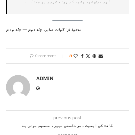
اور مرض خود بخود کم ہونا شروع ہو جاتا ہے۔
ماخوذ از: کلیات صابر، جلد دوم — جلد و دم
0 comment
0
ADMIN
previous post
طاقت کی اہمیت ،جو دکھتی نہیں، محسوس ہوتی ہے