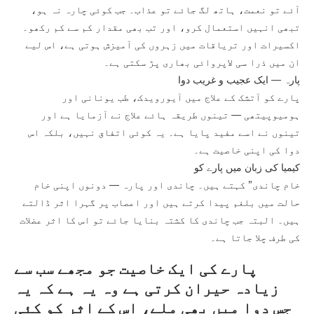
آئے تو نعمت، ہاتھ لگ جائے تو عذاب۔ جب کوئی چارہ نہ ہو،
تبھی انہیں استعمال کرو، اور تب بھی مقدار کم سے کم رکھو۔
اکسیرات اور تریاقات میں زہروں کی آمیزش ہوتی ہے، اس لیے
ان میں ذرا سی لاپروائی بھاری پڑ سکتی ہے۔
پارہ — ایک عجیب و غریب دوا
پارے کو آتشک کے علاج میں آیورویدک، طب یونانی اور
ہومیوپیتھی — تینوں طریقہ ہائے علاج نے آزمایا ہے اور
تینوں نے اسے مفید پایا ہے۔ یہ کوئی اتفاق نہیں، بلکہ اس
دوا کی اپنی خاصیت ہے۔
کیمیا کی زبان میں پارے کو
خام چاندی” کہتے ہیں۔ چاندی اور پارہ — دونوں اپنی خام
حالت میں بلغم پیدا کرتے ہیں اور اعصاب پر گہرا اثر ڈالتے
ہیں۔ البتہ جب چاندی کا کشتہ بنایا جائے تو اس کا اثر عضلات
کی طرف چلا جاتا ہے۔
پارے کی ایک خاصیت جو مجھے سب سے
زیادہ حیران کرتی ہے وہ یہ ہے کہ یہ
جس دوا میں بھی ملے، اس کے اثر کو کئی