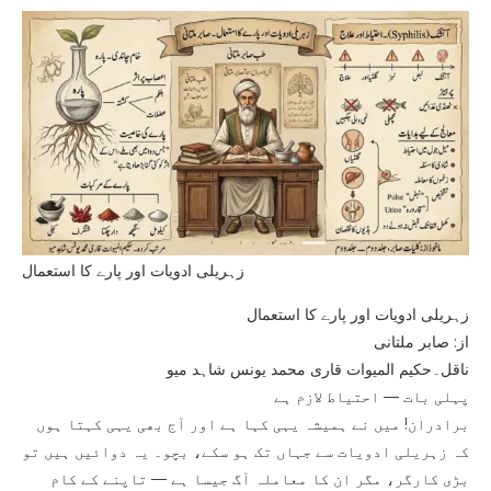
زہریلی ادویات اور پارے کا استعمال
زہریلی ادویات اور پارے کا استعمال
از: صابر ملتانی
ناقل۔حکیم المیوات قاری محمد یونس شاہد میو
پہلی بات — احتیاط لازم ہے
برادران! میں نے ہمیشہ یہی کہا ہے اور آج بھی یہی کہتا ہوں
کہ زہریلی ادویات سے جہاں تک ہو سکے، بچو۔ یہ دوائیں ہیں تو
بڑی کارگر، مگر ان کا معاملہ آگ جیسا ہے — تاپنے کے کام