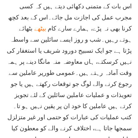
اس بات کے متمنی دکھائی دیتے ہیں کہ کسی
مجرب عمل کی اجازت مل جائے۔اس کے بعد کچھ
کرنا بھی نہ پڑے، ہمارے سارے کام
بیٹھے
بٹھائے
ہوتے رہیں۔شب و روز ایسے سائلین سے واسطہ
پڑتا ہے جو ایک تسبیح دورود شریف یا استغفار کی
نہیں کرسکتے، ہاں معاوضہ منہ مانگا دینے پر ہمہ
وقت آمادہ رہتے ہیں۔عمومی طورپر عاملین سے
رجوع کرنے والے لوگ جو توقعات رکھتے ہیں یا جو
تعویذات و عملیات عاملین سائلین کے لئے تجویز
کرتے ہیں عاملین کا خود ان پر یقین نہیں ہو تا۔
کتب عملیات کی عبارات کو حتمی اور غیر متزلزل
سمجھا جاتا ہے، اختلاف کرنے والے کو معطون کیا