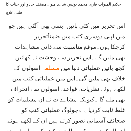
حکیم المیوات قاری محمد یونس شاہد میو ۔مصنف جادو اور جنات کا
طبی علاج
اس تحریر میں کئی باتیں ایسی بھی آگئی ہیں جو
میں اپنی دوسری کتب میں ضمناََتحریر
کرچکاہوں۔موقع مناسبت سے ذاتی مشاہدات
بھی ملیں گے۔اس تحریر سے وحشت نہ کھائیں
کچھ باتیں عملیاتی دنیا میں
مسلمہ
اصولوں کے
خلاف بھی ملیں گی۔اس میں عملیاتی کتب میں
لکھے ہوئے نظریات۔قواعد۔اصولوں سے انحراف
بھی ملے گا ۔کیونکہ مشاہدات نے ان مسلمات کو
غلط ثابت کردیا ہے،جولوگ عملیاتی کتب کو
صحائف آسمانی تصور کرتے ہیں ان کے لکھے ہوئے