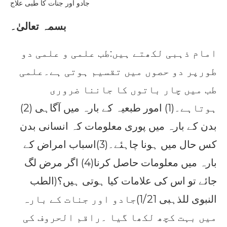
جادو اور جنات کا طبی علاج
بسمہ تعالیٰ۔
امام ذہبی لکھتے ہیں:طب علمی و علمی دو
طورپر دو حصوں میں تقسیم ہوتی ہے۔علمی
طب میں چار باتوں کا جاننا ضروری
ہوتاہے۔(1) امور طبعیہ کے بارہ میں آگاہی (2)
بدن کے بارہ میں پوری معلومات کہ انسانی بدن
کس حال میں ہونا چاہئے۔(3)اسباب امراض کے
بارہ میں معلومات حاصل کرنا(4) اگر مرض لگ
جائے تو اس کی علامات کیا ہوتی ہیں؟(الطب
النبوی للذہبی 1/21)جادو اور جنات کے بارہ
میں بہت کچھ لکھا گیا ۔راقم الحروف کی