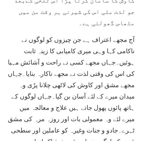
کاوش کا سامان کرنا پڑا اس تلخی کےبعد
جو لذت ملی اس کی شیرنی ہر وقت من میں
مٹھاس گھولتی ہے۔
آج مجھے اعتراف ہے جن چیزوں کو لوگوں نے
ناکامی کہا وہی میری کامیابی کا زینہ ثابت
ہوئیں۔جہاں مجھے کسی نے راحت و آشائش مہیا
کی اس کی وقتی لذت نے مجھے ناکارہ بنایا۔جہاں
مجھے مشق اور کاوش کی لاٹھی چلانا پڑی وہ
میدان میرے کے لئے آسان بن گیا۔جہاں لوگوں کے
ہاتھ پائوں پھول جاتے ہیں علاج و معالجہ میں
میرے لئے وہ معمولی بات اور روزہ مرہ کی مشق
ٹہرے۔جادو و جنات وغیرہ کو عاملین اور سطحی