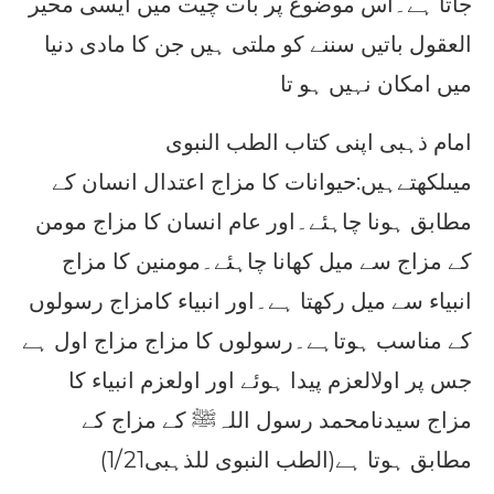
جاتا ہے۔اس موضوع پر بات چیت میں ایسی محیر
العقول باتیں سننے کو ملتی ہیں جن کا مادی دنیا
میں امکان نہیں ہو تا
امام ذہبی اپنی کتاب الطب النبوی
میںلکھتےہیں:حیوانات کا مزاج اعتدال انسان کے
مطابق ہونا چاہئے۔اور عام انسان کا مزاج مومن
کے مزاج سے میل کھانا چاہئے۔مومنین کا مزاج
انبیاء سے میل رکھتا ہے۔اور انبیاء کامزاج رسولوں
کے مناسب ہوتاہے۔رسولوں کا مزاج مزاج اول ہے
جس پر اولالعزم پیدا ہوئے اور اولعزم انبیاء کا
مزاج سیدنامحمد رسول اللہﷺ کے مزاج کے
مطابق ہوتا ہے(الطب النبوی للذہبی1/21)