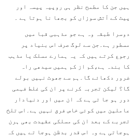
ہیں جن کا مطمح نظر ہی روپیہ پیسہ اور
پیٹ کے آتش سوزاں کو بجھا نا ہوتا ہے ۔
دوسرا طبقہ وہ ہے جو مذہبی قبا میں
مسطور ہے۔جن سے لوگ صرف اس بنیاد پر
رجوع کرتے ہیں کہ یہ ہمارے مسلک یا مذہب
کا بندہ ہے،کم از کم ہمیں سیدھی راہ
ضرور دکھائے گا۔ہم سے جھوٹ نہیں بولے
گا؟ لیکن تجربہ کرنے پر ان کی غلط فہمی
دور ہو جا تی ہے کہ ان میں اور دنیادار
عاملین میں کوئی خاص فرق نہیں ہے۔اس تلخ
تجربے کے بعد ان کی مسلکی عقیدت بھی ہرن
ہوجاتی ہے وہ اس قدر بدظن ہوجا تے ہیں کہ