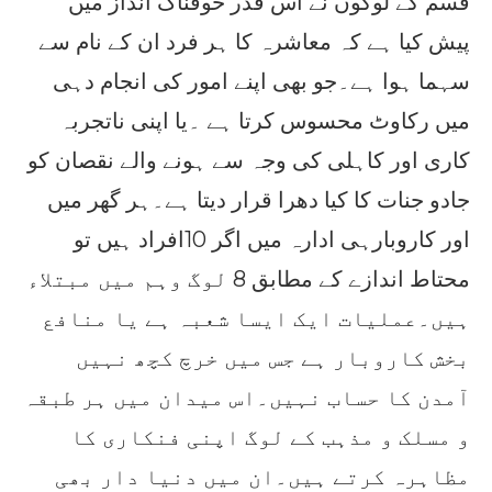
قسم کے لوگوں نے اس قدر خوفناک انداز میں
پیش کیا ہے کہ معاشرہ کا ہر فرد ان کے نام سے
سہما ہوا ہے۔جو بھی اپنے امور کی انجام دہی
میں رکاوٹ محسوس کرتا ہے ۔یا اپنی ناتجربہ
کاری اور کاہلی کی وجہ سے ہونے والے نقصان کو
جادو جنات کا کیا دھرا قرار دیتا ہے۔ہر گھر میں
اور کاروبارہی ادارہ میں اگر 10افراد ہیں تو
محتاط اندازے کے مطابق 8 لوگ وہم میں مبتلاء
ہیں۔عملیات ایک ایسا شعبہ ہے یا منافع
بخش کاروبار ہے جس میں خرچ کچھ نہیں
آمدن کا حساب نہیں۔اس میدان میں ہر طبقہ
و مسلک و مذہب کے لوگ اپنی فنکاری کا
مظاہرہ کرتے ہیں۔ان میں دنیا دار بھی