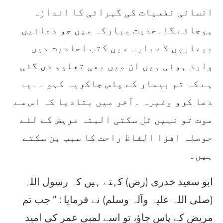
انسانی نفسیات کی گہرائی کا اندازہ
ہوجائے گا۔حدیث مبارکہ میں جو دعائیں
بیماروں کے بارہ میں کتب احادیث میں
وارد ہوئی ہیں ان میں بھی تعلیم دی گئی
ہے کہ تم بیمار کے پاس جاکریہ کہو ۔۔یہ
دعا کرو وغیرہ ۔آخر میں بتادیا کہ اس سے
موت تو نہیں ٹل سکتی البتہ مریض کے لئے
حوصلہ افزا الفاظ راحت کا سبب بن سکتے
ہیں۔
ابو سعید خدری (رض) کہتے ہیں کہ رسول اللہ
(صلی اللہ علیہ وآلہ وسلم) نے فرمایا : ” جب تم
مریض کے پاس جاؤ، تو اسے لمبی عمر کی امید