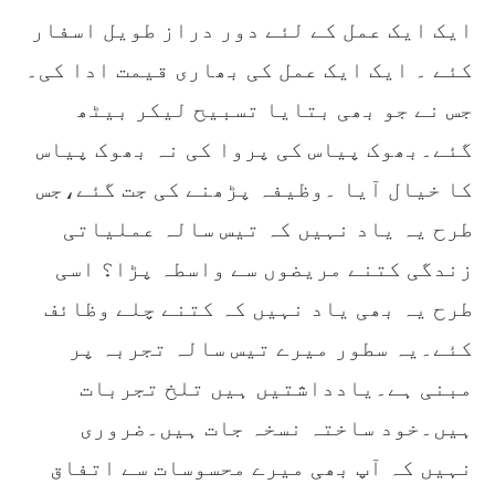
ایک ایک عمل کے لئے دور دراز طویل اسفار
کئے ۔ ایک ایک عمل کی بھاری قیمت ادا کی۔
جس نے جو بھی بتایا تسبیح لیکر بیٹھ
گئے۔بھوک پیاس کی پروا کی نہ بھوک پیاس
کا خیال آیا ۔وظیفہ پڑھنے کی جت گئے،جس
طرح یہ یاد نہیں کہ تیس سالہ عملیاتی
زندگی کتنے مریضوں سے واسطہ پڑا؟ اسی
طرح یہ بھی یاد نہیں کہ کتنے چلے وظائف
کئے۔یہ سطور میرے تیس سالہ تجربہ پر
مبنی ہے۔یادداشتیں ہیں تلخ تجربات
ہیں۔خود ساختہ نسخہ جات ہیں۔ضروری
نہیں کہ آپ بھی میرے محسوسات سے اتفاق