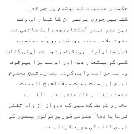
حکمت و عملیات کے موضوع پر جس قدر
کتابیں چوری ہوئیں ان کا شمار اس وقت
ذہن میں نہیں آسکتا،مجھے ایک ساتھی نے
حضرت علامہ محمد یوسف نبوری ؒ سے منسوب
قول سنایا،کہ بیوقوف ہے وہ جو اپنی کتاب
کسی کو مستعار دے،اور اس سے بڑا بیوقوف
وہ ہے جو اسے واپس کرے۔ ہمارے شیخ محترم
امام اہل سنت حضرت مولاناشیخ الحدیث
محمد سرفراز خان صفدررحمہ اللہ نے
بخاری شریف کے سبق کے دوران از راہ تفنن
فرمایاتھا” عمومی طورپرمولوی پیسوں کی
نہیں کتاب کی چوری کرتا ہے ۔