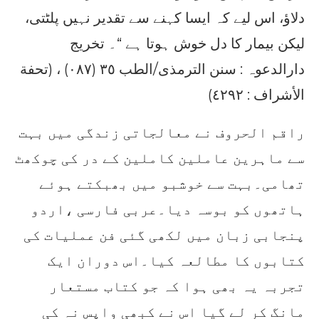
دلاؤ، اس لیے کہ ایسا کہنے سے تقدیر نہیں پلٹتی،
لیکن بیمار کا دل خوش ہوتا ہے “۔ تخریج
دارالدعوہ : سنن الترمذی/الطب ٣٥ (٠٨٧) ، (تحفة
الأشراف : ٤٢٩٢)
راقم الحروف نے معالجاتی زندگی میں بہت
سے ماہرین عاملین کاملین کے در کی چوکھٹ
تھامی۔بہت سے خوشبو میں بھبکتے ہوئے
ہاتھوں کو بوسہ دیا۔عربی فارسی ،اردو
پنجابی زبان میں لکھی گئی فن عملیات کی
کتابوں کا مطالعہ کیا۔اس دوران ایک
تجربہ یہ بھی ہوا کہ جو کتاب مستعار
مانگ کر لے گیا اس نے کبھی واپس نہ کی