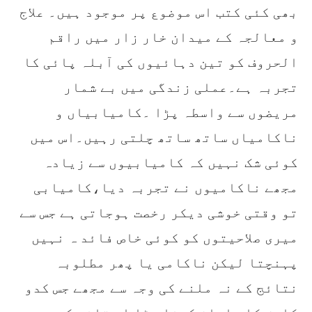
بھی کئی کتب اس موضوع پر موجود ہیں۔ علاج
و معالجہ کے میدان خار زار میں راقم
الحروف کو تین دہائیوں کی آبلہ پائی کا
تجربہ ہے۔عملی زندگی میں بے شمار
مریضوں سے واسطہ پڑا ۔کامیابیاں و
ناکامیاں ساتھ ساتھ چلتی رہیں۔اس میں
کوئی شک نہیں کہ کامیابیوں سے زیادہ
مجھے ناکامیوں نے تجربہ دیا،کامیابی
تو وقتی خوشی دیکر رخصت ہوجاتی ہے جس سے
میری صلاحیتوں کو کوئی خاص فائد ہ نہیں
پہنچتا لیکن ناکامی یا پھر مطلوبہ
نتائج کے نہ ملنے کی وجہ سے مجھے جس کدو