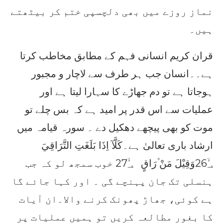
نماز روزے میں بھی دلچسپی ختم کر بیٹھتے
ہیں۔
قران کریم انسانی فہم کے مطابق مخاطب کرتا
ہے۔۔انسان جب ہر طرف سے لاچار و مجبور
ہوجاتا ہے تو دم جھاڑے کا سہارا لیتا ہے اور
عملیات سے اس قدر پر امید ہے کہ بس چلے تو
موت کو بھی پیچھے دھکیل دے ۔ سورہ قیامہ میں
ارشاد باری تعالیٰ ہے۔كَلَّآ اِذَا بَلَغَتِ التَّرَاقِيَ
26؀ۙوَقِيْلَ مَنْ ۫رَاقٍ 27؀ۙ خوب سمجھ لو کہ جب
ہنسلی تک جان پہنچے گی ۔ اور کہا جائے گا
ہے کوئی، جھاڑ پھونک کرنے والا۔ان آیات
کا بغور مطالعہ کریں تو ہمیں عملیات پر