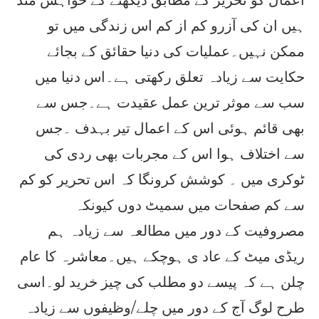
اعمال کو تحریر کے مطابق دیکھنے کے خواہش مند
ہیں ان کی آزرو کم از کم اس زندگی میں تو
ممکن نہیں۔عملیات کی دنیا حقائق کے بجائے
حکایت سے زیادہ تعلق رکھتی ہے۔اس دنیا میں
سب سے موثر ترین عمل عقیدت ہے۔جس سے
بھی قائم ہوئی اس کے اعمال تیر بہدف ۔جس
سے اختلاف ہوا اس کے مجربات بھی ردی کی
ٹوکری میں ۔ کوشش کرونگا کہ اس تحریر کو کم
سے کم صفحات میں سمیٹ دوں کیونکہ
مصروفیت کے دور میں مطالعہ سے زیادہ ہم
ریڈی میٹ کے عاد ی ہوچکے ہیں۔معاشرہ کا عام
چلن ہے کہ پیسے دو مطلب کی چیز خرید لو۔اسی
طرح لوگ آج کے دور میں چلے/وظیفوں سے زیادہ