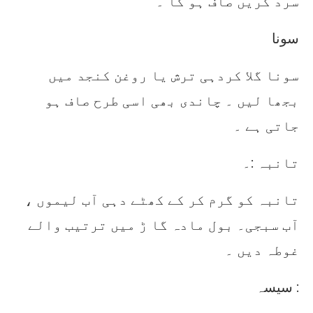
سرد کریں صاف ہو گا ۔
سونا
سونا گلا کردہی ترش یا روغن کنجد میں
بجھا لیں ۔ چاندی بھی اسی طرح صاف ہو
جاتی ہے ۔
تانبہ :۔
تانبہ کو گرم کر کے کھٹے دہی آب لیموں ،
آب سبجی۔ بول مادہ گا ڑ میں ترتیب والے
غوطہ دیں ۔
سیسہ :