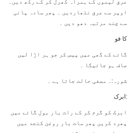
عرق لیموں کے ہمراہ کھرل کر کے رکھ دیں۔
اوپر سے عرق نتھاردیں ۔ پھر سادہ پانی
سے چند مرتبہ دھو دیں ۔
کا فو
گائے کے گھی میں پیس کر جو ہر اڑا لیں
صاف ہو جائیگا ۔
شورہ:۔ مصفی حالت جاتا ہے ۔
ابرک:
ابرک کو گرم کر کے رات بار بول گائے میں
پھرد کریں پھر سات بار روغن کنجد میں