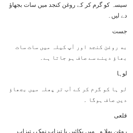
سیسہ کو گرم کر کے روغن کنجد میں سات بجھاؤ
دے لیں۔
جست
به روغن کنجد اور آپ کیلہ میں سات سات
بھاؤ دینے سے صاف ہو جاتا ہے۔
لوہا
لو ہا کو گرم کر کے آب تر پھلہ میں بجھاؤ
دیں صاف ہوگا ۔
قلعی
روغن بھلا وہ میں پکائیں یا تیزاب نمک ، تیزاب