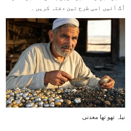
اُگ آئیں اسی طرح تین دفتہ کریں ۔
نیلہ تھو تھا معدنی