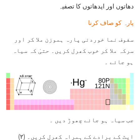
دھاتوں اور اپدھاتوں کا تصفیہ
پارہ کو صاف کرنا
سفوف نما خوردنی پارہ ہموزن ملا کر اور
سرکہ ملا کر خوب کھرل کریں۔ حتیٰ کہ سیاہ
ہو جائے ۔
جب سیاہ ہو جائے چھوڑ دیں ۔
(۲) ایٹ کے برادے کے ہمراہ کھرل کریں۔