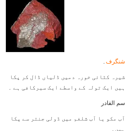
شنگرف
۔
شیرہ کٹائی خورہ دمیں ڈلیاں ڈال کر پکا
ہیں ایک تولہ کے واسطے ایک سیرکافی ہے ۔
سم الفادر
آب مکو یا آب شلغم میں ڈولی جنتر سے پکا
ہیں۔