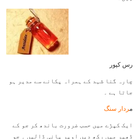
رس کپور
چارہ گنا شہد کے ہمراہ پکانے سے مدیر ہو
جاتا ہے ۔
م
ردار سنگ
ایک کپڑے میں حسب ضرورت باندھ کر جو کے
ڈھیر میں رکھ دیں اوپر پانی ڈالیں ۔ جو