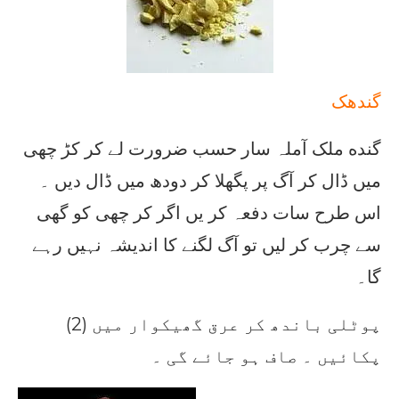
گندھک
گنده ملک آملہ سار حسب ضرورت لے کر کڑ چھی
میں ڈال کر آگ پر پگھلا کر دودھ میں ڈال دیں ۔
اس طرح سات دفعہ کر یں اگر کر چھی کو گھی
سے چرب کر لیں تو آگ لگنے کا اندیشہ نہیں رہے
گا۔
(2) پوٹلی باندھ کر عرق گھیکوار میں
پکائیں ۔ صاف ہو جائے گی ۔