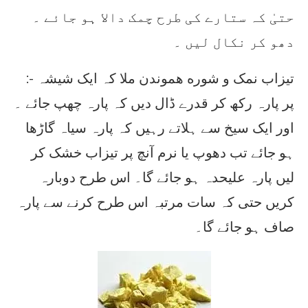
حتیٰ کہ ستارے کی طرح چمک دالا ہو جائے ۔
دھو کر نکال لیں ۔
:- تیزاب نمک و شوره هموندن ملا کہ ایک شیشہ
پر پارہ رکھ کر قدرے ڈال دیں کہ پارہ چھپ جائے ۔
اور ایک سیخ سے ہلاتے رہیں کہ پارہ سیاہ گاڑھا
ہو جائے تب دھوپ یا نرم آنچ پر تیزاب خشک کر
لیں پارہ علیحدہ ہو جائے گا۔ اس طرح دوبارہ
کریں حتی کہ سات مرتبہ اس طرح کرنے سے پارہ
صاف ہو جائے گا۔