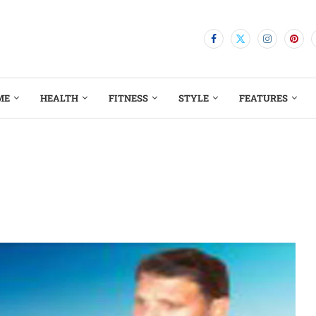
ME
HEALTH
FITNESS
STYLE
FEATURES