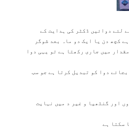
ے لئے دوائیں ڈکٹر کی ہدایت کے
ے کچھ دن یا ایک دو ماہ بعد شوگر
مقدار میں جاری رکھتا ہے تو یہی دوا
بجائے دوا کو تبدیل کرتا ہے جو سب
ں اور گنٹھیا و غیر د میں نہایت
 سکتا ہے