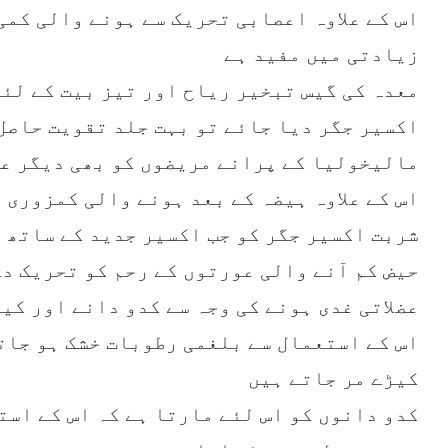
اس کے علاوہ اعصابی تحریک سے ہونے والی کمی
زیادتی میں مفید ہے
معدہ کی گیس تبخیر ریاح اور تیز بیت کے لئ
اکسیر جگر دیا جائے تو بہت جلد تقویت حاصل
مالیخولیا کے پرانے مریضوں کو بھی دیگر عضل
اس کے علاوہ ہیضہ کے بعد ہونے والی کمزوری 
شربت اکسیر جگر کو جب اکسیر جدید کے ساتھ 
حیض کم آنے والی عورتوں کے رحم کو تحریک دے
عضلاتی غدی ہونے کی وجہ سے کدو دانے اور کی
اس کے استعمال سے بلغمی رطوبات خشک ہو جاتی
کیڑے مر جاتے ہیں
کدو دانوں کو اس لئے مارتا ہے کہ اس کے است