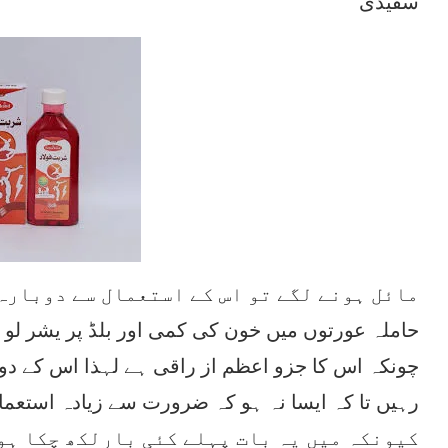
سفیدی
مائل ہونے لگے تو اس کے استعمال سے دوبارہ
حاملہ عورتوں میں خون کی کمی اور بلڈ پر یشر لو 
چونکہ اس کا جزو اعظم از راقی ہے لہذا اس کے دو 
رہیں تا کہ ایسا نہ ہو کہ ضرورت سے زیادہ استعما
کیونکہ میں یہ بات پہلے کئی بارلکھ چکا ہوں