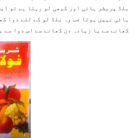
بلڈ پریشر ہائی اور کبھی لو رہتا ہے تو ایس
ہائی نہیں ہوتا جب وہ بلڈ لو کے لئے دوا کھ
کھانے سے یا زیادہ دن کھانے سے اس دوا سے ب