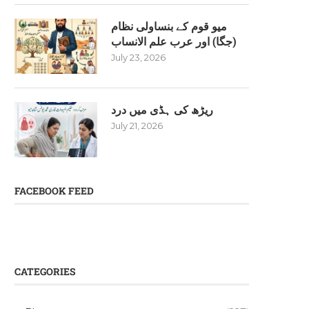
میو قوم کے بنساولی نظام
(جگا) اور عرب علم الانساب
July 23, 2026
ریڑھ کی ہڈی میں درد
July 21, 2026
FACEBOOK FEED
CATEGORIES