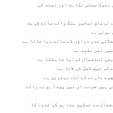
 بھوک سستی نکاہت اور نیند کی
ے تریاق تبخیر ہنگ والے ساتھ شربت
 ہوتی ہے
اتی غدی دواؤں کے ساتھ دیا جاتا ہے
میں بھی مفید ہے
بھی استعمال کرایا جا سکتا ہے
 کر حیض کھل کر لاتا ہے
چوے مارنے کے لئے بہترین ہے
 ہیں جس سے ان میں پیدا ہونے والے
عمال سے تسکین عدد ہو کر غدود کا