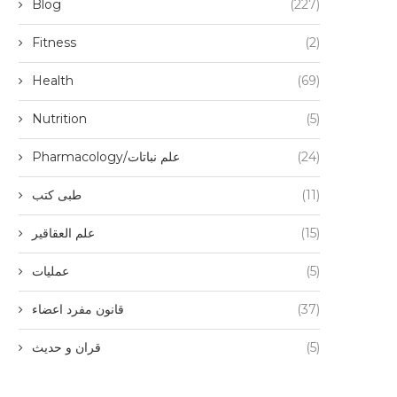
Blog
(227)
Fitness
(2)
Health
(69)
Nutrition
(5)
(24)
Pharmacology/علم نباتات
(11)
طبی کتب
(15)
علم العقاقیر
(5)
عملیات
(37)
قانون مفرد اعضاء
(5)
قران و حدیث