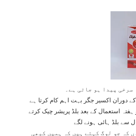
 سرخی پیدا ہو جاتی ہے۔
کے دوران اکسیر جگر بہت اہم کام کرتا ہے
ہفتہ استعمال کے بعد بلڈ پریشر چیک کرتے
ل سے بلڈ ہائی ہونے لگے
 کہ جو لوگ کہتے ہیں کہ ہمیں کبھی