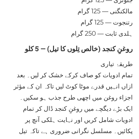
جلوتری — 125 گرام
مالکنگنی — 125 گرام
رتنجوت — 125 گرام
ہلدی ثابت — 250 گرام
روغنِ کنجد (خالص تِلوں کا تیل) — 5 کلو
طریقۂ تیاری
تمام ادویات کو صاف کرکے خشک کر لیں۔ بعد
ازاں انہیں قدرے موٹا کوٹ لیں تاکہ ان کے مؤثر
اجزاء روغن میں اچھی طرح جذب ہو سکیں۔
ایک بڑے دیگچے میں روغنِ کنجد ڈال کر تمام
ادویات شامل کریں اور نہایت ہلکی آنچ پر
پکائیں۔ مسلسل نگرانی ضروری ہے تاکہ تیل