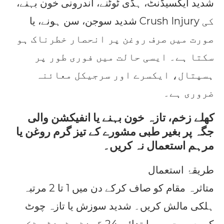
شدید ایکسیڈنٹ، ہڈی ٹوٹنے، اندرونی خون بہنے،
شدید سوجن، سن ہونے، یا Crush Injury کی
صورت میں صرف روغن پر انحصار خطرناک ہو
سکتا ہے۔ ایسی حالت میں فوری طور پر
ہسپتال، ایکسرے اور سرجیکل معائنہ
ضروری ہے۔
کھلے زخم، تازہ خون بہنے یا انفیکشن والی
جگہ پر بغیر طبی مشورے کے تیز گرم روغن یا
مرہم استعمال نہ کریں۔
طریقۂ استعمال
متاثرہ مقام کو صاف کرکے دن میں 1 تا 2 مرتبہ
ہلکی مالش کریں۔ شدید سوزش یا تازہ چوٹ