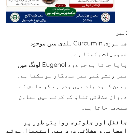
ہیں:
ہلدی میں موجود Curcumin ضدِ سوزش
خصوصیات رکھتا ہے۔
لونگ میں Eugenol پایا جاتا ہے جو درد
میں وقتی کمی میں مددگار ہو سکتا ہے۔
روغنِ کنجد جلد میں جذب ہو کر مالش کے
دوران عضلاتی تناؤ کم کرنے میں معاون
سمجھا جاتا ہے۔
جائفل اور جلوتری روایتی طور پر
اعصابی و عضلاتی درد میں استعمال ہوتے