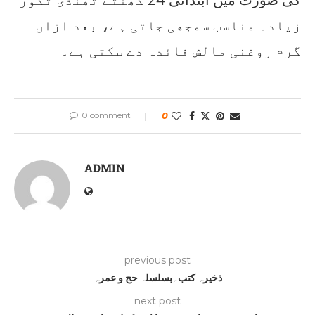
کی صورت میں ابتدائی 24 گھنٹے ٹھنڈی ٹکور
زیادہ مناسب سمجھی جاتی ہے، بعد ازاں
گرم روغنی مالش فائدہ دے سکتی ہے۔
0 comment
0
ADMIN
previous post
ذخیرہ کتب۔بسلسلہ حج و عمرہ
next post