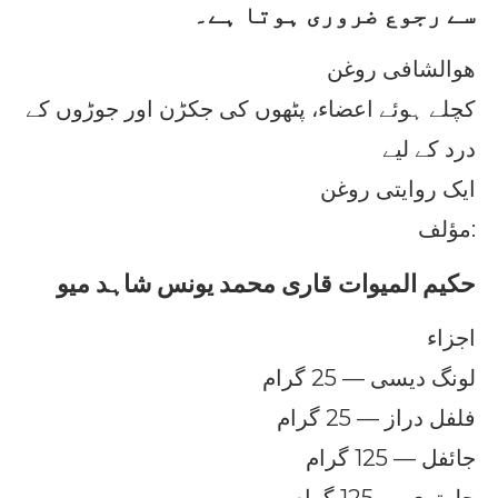
سے رجوع ضروری ہوتا ہے۔
ھوالشافی روغن
کچلے ہوئے اعضاء، پٹھوں کی جکڑن اور جوڑوں کے
درد کے لیے
ایک روایتی روغن
مؤلف:
حکیم المیوات قاری محمد یونس شاہد میو
اجزاء
لونگ دیسی — 25 گرام
فلفل دراز — 25 گرام
جائفل — 125 گرام