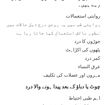
رہے ہیں۔
روایتی استعمالات
روایتی طب میں یہ روغن درج ذیل حالات میں
بطور مالش استعمال کیا جاتا رہا ہے:
جوڑوں کا درد
پٹھوں کی اکڑاہٹ
کمر درد
عرق النساء
مہروں اور عضلات کی تکلیف
چوٹ یا دباؤ کے بعد پیدا ہونے والا درد
اہم طبی احتیاط