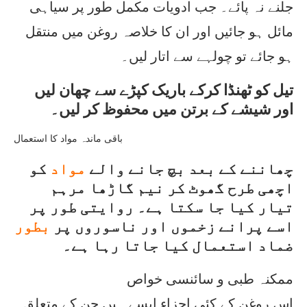
جلنے نہ پائے۔ جب ادویات مکمل طور پر سیاہی
مائل ہو جائیں اور ان کا خلاصہ روغن میں منتقل
ہو جائے تو چولہے سے اتار لیں۔
تیل کو ٹھنڈا کرکے باریک کپڑے سے چھان لیں
اور شیشے کے برتن میں محفوظ کر لیں۔
باقی ماندہ مواد کا استعمال
چھاننے کے بعد بچ جانے والے
مواد
کو
اچھی طرح گھوٹ کر نیم گاڑھا مرہم
تیار کیا جا سکتا ہے۔ روایتی طور پر
اسے پرانے زخموں اور ناسوروں پر
بطور
ضماد استعمال کیا جاتا رہا ہے۔
ممکنہ طبی و سائنسی خواص
اس روغن کے کئی اجزاء ایسے ہیں جن کے متعلق