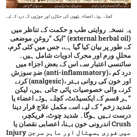
کچلے ہوئے اعضاء، پٹھوں کی جکڑن اور جوڑوں کے درد کے لیے
یہ نسخہ روایتی طب و حکمت کے تناظر میں
ایک “روغنِ موضعی” (external herbal oil)
کے طور پر بیان کیا گیا ہے، جس میں کئی گرم،
محللِ ورم اور محرک ادویات شامل ہیں۔
سائنسی اعتبار سے اس کے بعض اجزاء میں
ضدِ سوزش (anti-inflammatory)، درد کم
کرنے (analgesic)، اور خون کی روانی بہتر
کرنے والی خصوصیات پائی جاتی ہیں، لیکن
“ہر قسم کے ایکسیڈنٹ، کچلے ہوئے اعضاء یا
شدید زخم” کے لیے اسے مکمل علاج قرار دینا
درست نہیں ہوگا۔ شدید چوٹ، فریکچر،
اندرونی خون بہنا، اعصابی نقصان یا Crush
Injury میں فوری ہسپتال اور ماہر سرجن