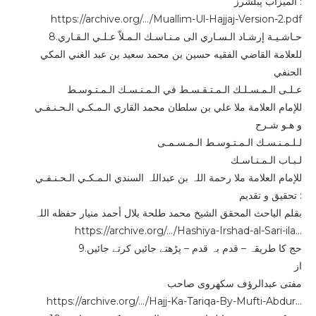
المیزاب پبلشرز :
https://archive.org/…/Muallim-Ul-Hajjaj-Version-2.pdf
8.حـاشـيـة إرشـاد الـسـاري الى مـنـاسـك الـمـلاّ عـلـي الـقـاري
للعلامة القاضي الفقیه حسین بن محمد سعید بن عبد الغني المکي
الحنفي
عـلـى الـمـسـلـك الـمـتـقـسـط في الـمـنـسـك الـمـتـوسـط
للإمام العلامة ملا علي بن سلطان محمد القاري الـمـكـي الـحـنـفـي
و هـو شـرح
لـلـمـنـسـك الـمـتـوسـط الـمـسـمـى
لـبـاب الـمـنـاسـك
للإمام العلامة ملا رحمة اللہ بن عبداللہ السندي الـمـكـي الـحـنـفـي
تحقیق و تقدیم :
بقلم الباحث المحقق الشیخ محمد طلحة بلال أحمد منیار حفظه اللہ
https://archive.org/…/Hashiya-Irshad-al-Sari-ila…
9.حج کا طریقہ – قدم بہ قدم – پڑھتے جائیں کرتے جائیں
از
مفتی عبدالرؤف سکھروی صاحب
https://archive.org/…/Hajj-Ka-Tariqa-By-Mufti-Abdur…