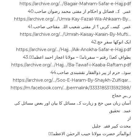
https://archive.org/…/Bagair-Mahram-Safar-e-Hajj.pdf
40.عمرہ کے فضائل و احکام از مفتی محمد رضوان صاحب
https://archive.org/…/Umra-Kay-Fazail-Wa-Ahkaam-By…
41.عمرہ کیسے کریں ؟ از مفتی شعیب اللہ مفتاحی صاحب
https://archive.org/…/Umrah-Kaisay-Karain-By-Mufti…
42.ایک انوکھا سفرِ حج
https://archive.org/…/Hajj…/Aik-Anokha-Safar-e-Hajj.pdf
43.بطوافِ کعبہ رفتم – سفرنامہ – مولانا اعجاز احمد اعظمیؒ
https://archive.org/…/Hajj…/Ba-Tawaf-i-Kaaba-Raftam.pdf
44.سوئے حرم از پیر ذوالفقار نقشبندی صاحب
https://archive.org/…/Soo-E-Haram-By-Shaykh-Zulfiqar…
https://m.facebook.com/…/permalink/3333185313592388/
رہبرِ حجاج
آسان زبان میں حج و زیارت کے مسائل کا بیان اور بعض مسائل کی
عمدہ تحقیق
از
محدث کبیر فقیہ جلیل
ابوالمآثر حضرت مولانا حبیب الرحمٰن الاعظمیؒ