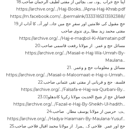
18.اپنا حج خراب ہونے سے بچائیں از مفتی لطیف الرحمان صاحب
https://archive.org/…/Hajj-Books…/Apna-Hajj-Khrab.pdf
https://m.facebook.com/…/permalink/3333185313592388/
19.حجِ مقبول کی علامتیں اور سفرِ حج میں جانے اور آنے کا آداب از
مفتی محمد زید مظاہری ندوی صاحب
https://archive.org/…/Hajj-e-maqbol-Ki-Alamatain.pdf
20.مسائل حج و عمرہ از مولانا رفعت قاسمی صاحب
https://archive.org/…/Masail-e-Hajj-Wa-Umrah-By-
Maulana…
21.مسائل و معلومات حج و وعمرہ
https://archive.org/…/Masail-o-Maloomaat-e-Hajj-o-Umrah…
22.فلسفۂ حج و قربانی از مفتی تقی عثمانی صاحب
https://archive.org/…/Falsafa-e-Hajj-wa-Qurbani-By…
23.فضائلِ حج از شیخ الحدیث مولانا زکریا کاندھلویؒ
https://archive.org/…/Fazail-e-Hajj-By-Sheikh-Ul-hadith…
24.ہدیۂ حرمین از مولانا یوسف مطارہ صاحب
https://archive.org/…/Hadya-Haramain-By-Maulana-Yusuf…
25.حج اور عمرہ فلاحی کے ہمراہ از مولانا محمد اقبال فلاحی صاحب