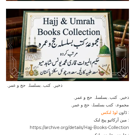
ذخیرہ کتب۔بسلسلہ حج و عمرہ
ذخیرہ کتب۔بسلسلہ حج و عمرہ
مجموعۂ کتب بسلسلۂ حج و عمرہ
:
لوڈ لنکس
ڈاون
مین آرکائیو پیج لنک :
https://archive.org/details/Hajj-Books-Collection