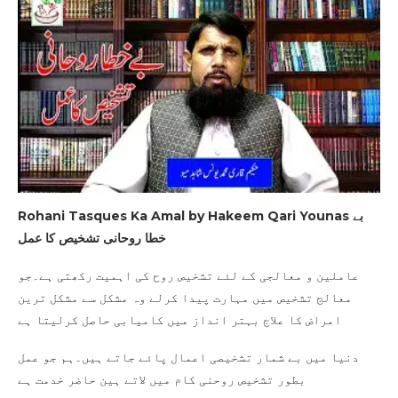
بے
Rohani Tasques Ka Amal by Hakeem Qari Younas
خطا روحانی تشخیص کا عمل
عاملین و معالجی کے لئے تشخیص روح کی اہمیت رکھتی ہے۔جو
معالج تشخیص میں مہارت پیدا کرلے وہ مشکل سے مشکل ترین
امراض کا علاج بہتر انداز میں کامیابی حاصل کرلیتا ہے
دنیا میں بے شمار تشخیصی اعمال پائے جاتے ہیں۔ہم جو عمل
بطور تشخیص روحنی کام میں لاتے ہین حاضر خدمت ہے