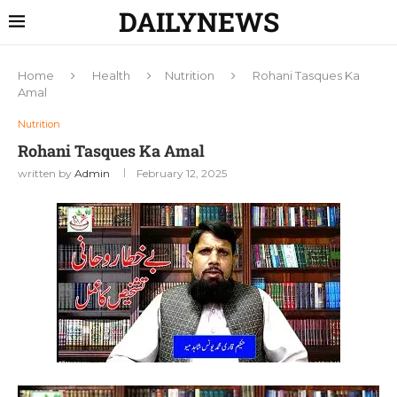
DAILYNEWS
Home
Health
Nutrition
Rohani Tasques Ka
Amal
Nutrition
Rohani Tasques Ka Amal
written by
Admin
February 12, 2025