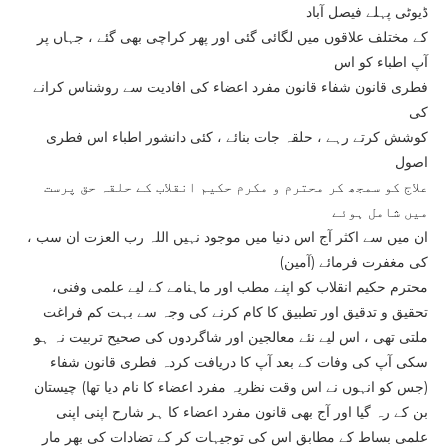
ڈیوٹی پہلے فیصل آباد
کے مختلف علاقوں میں لگائی گئی اور پھر کراچی بھی گئے ، جہاں پر
آپ اطباء کو اس
فطری قانون شفاء قانون مفرد اعضاء کی افادیت سے روشناس کرانے
کی
کوشش کرتے رہے ، حلقہ جات بنائے ، کئی دانشور اطباء اس فطری
اصول
علاج کو سمجھ کر محترم و مکرم حکیم انقلاب کے حلقہ حق پرست
میں شامل ہوئے
، ان میں سے اکثر آج اس دنیا میں موجود نہیں اللہ رب العزت ان سب
کی مغفرت فرمائے (آمین)
محترم حکیم انقلاب کو اپنے مطب اور ماہنامے کے لیے علمی وفنی،
تحقیق و تدقیق اور تطبیق کا کام کرنے کی وجہ سے بہت کم فراغت
ملتی تھی ، اس لیے نئے معالجین اور شاگردوں کی صحیح تربیت نہ ہو
سکی آپ کی وفات کے بعد آپ کا دریافت کردہ فطری قانون شفاء
(جس کو انہوں نے اس وقت نظریہ مفرد اعضاء کا نام دیا تھا) چیستان
بن کے رہ گیا اور آج بھی قانون مفرد اعضاء کا ہر شارح اپنی اپنی
علمی بساط کے مطابق اس کی توجیہات کر کے تضادات کی بھر مار