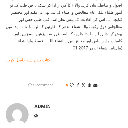
اصول و ضابطے بیان کرنے والا ) کا کردار ادا کر سکے ۔ فن طب کے نو
آموز طلباء بلکہ عام معالجین و اطباء کے لیے بھی یہ مفید اور مختصر
کتابچہ ہے اس کی افادیت کے پیش نظر اسے فنی طبی حس اور
معالجاتی ذوق رکھنے والے شفاء الدھر کے قارئین کے لیے ماہنامہ ہذا میں
پیش کیا جا رہا ہے لہذا چاہیے کہ اسے غور سے پڑھیں سمجھیں اور
کامیاب ماہر نباض اور معالج بنیں ۔ انشاء اللہ – قسط وارا بتداء
ماہنامہ شفاء الدھر 2017-01)
کتاب یہاں سے حاصل کریں
0 comment
0
ADMIN