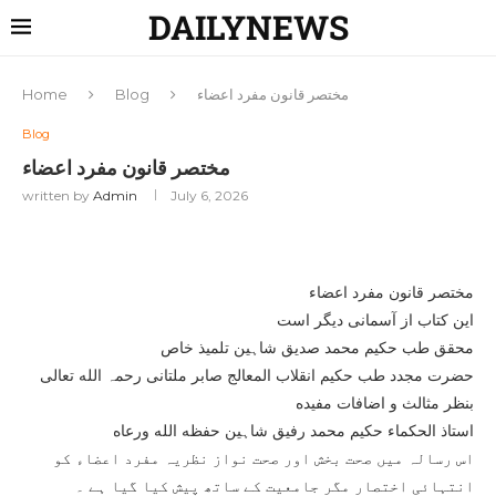
DAILYNEWS
مختصر قانون مفرد اعضاء
Blog
Home
Blog
مختصر قانون مفرد اعضاء
written by
Admin
July 6, 2026
مختصر قانون مفرد اعضاء
این کتاب از آسمانی دیگر است
محقق طب حکیم محمد صدیق شاہین تلميذ خاص
حضرت مجدد طب حکیم انقلاب المعالج صابر ملتانی رحمہ الله تعالى
بنظر مثالث و اضافات مفیده
استاذ الحکماء حکیم محمد رفیق شاہین حفظه الله ورعاه
اس رسالہ میں صحت بخش اور صحت نواز نظریہ مفرد اعضاء کو
انتہائی اختصار مگر جامعیت کے ساتھ پیش کیا گیا ہے ۔