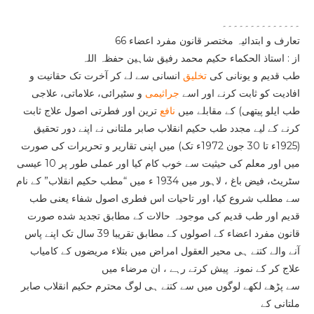
۔۔۔۔۔۔۔۔۔۔۔۔۔۔
66 تعارف و ابتدائیہ مختصر قانون مفرد اعضاء
از : استاذ الحکماء حکیم محمد رفیق شاہین حفظہ اللہ
طب قدیم و یونانی کی
تخلیق
انسانی سے لے کر آخرت تک حقانیت و
افادیت کو ثابت کرنے اور اسے
جراثیمی
و سٹیرائی، علاماتی، علاجی
طب ایلو پیتھی) کے مقابلے میں
نافع
ترین اور فطرتی اصول علاج ثابت
کرنے کے لیے مجدد طب حکیم انقلاب صابر ملتانی نے اپنے دور تحقیق
(1925ء تا 30 جون 1972ء تک) میں اپنی تقاریر و تحریرات کی صورت
میں اور معلم کی حیثیت سے خوب کام کیا اور عملی طور پر 10 عیسی
سٹریٹ، فیض باغ ، لاہور میں 1934 ء میں “مطب حکیم انقلاب” کے نام
سے مطلب شروع کیا، اور تاحیات اس فطری اصول شفاء یعنی طب
قدیم اور طب قدیم کی موجودہ حالات کے مطابق تجدید شده صورت
قانون مفرد اعضاء کے اصولوں کے مطابق تقریبا 39 سال تک اپنے پاس
آنے والے کتنے ہی محیر العقول امراض میں بتلاء مریضوں کے کامیاب
علاج کر کے نمونہ پیش کرتے رہے ، ان مرضاء میں
سے پڑھے لکھے لوگوں میں سے کتنے ہی لوگ محترم حکیم انقلاب صابر
ملتانی کے