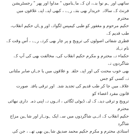
ساتھی اور ہم نوا بنے، ان کے ماہناموں ” مداوا اور پھر ” رجسٹریشن
فرنٹ کے سالانہ خریدار بھی بنتے رہے ، کبھی اپنے اپنے علاقوں میں
محترم
حکیم مرحوم و مغفور کو طبی کیمپس لگواتے اور وہاں حکیم انقلاب،
طب قدیم کے
فطری شفائی اصولوں کی ترویج و پر چار بھی کرتے رہے ، اُس وقت کے
نام نہاد
حکماء نے محترم و مکرم حکیم انقلاب کی، مخالفت بھی کی آپ کے
شاگردوں نے
بھی خوب محنت کی اور اپنے حلقہ و علاقوں میں یا جہاں صابر ملتانی
نے کسی کو جس
علاقے میں جا کر طب قدیم کی تجدید شدہ اور ترقی یافتہ صورت
قانون مفرد اعضاء کو
ترویج و ترقی دینے کے لیے ڈیوٹی لگائی ، انہوں نے اپنی ذمہ داری نبھائی
محترم
حکیم انقلاب کے انہی شاگردوں میں سے ایک ہونہار اور شاہین مزاج
شاگرد
استاذی محترم و مکرم حکیم محمد صدیق شاہین بھی تھے ، جن کی