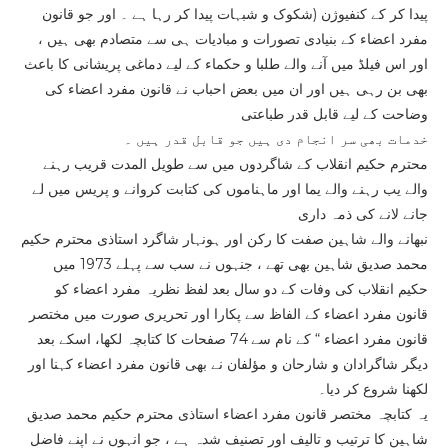
پیدا کر کے کنفیوژن (شکوک و شبہات پیدا کر رہا ہے ۔ اور جو قانون
مفرد اعضاء کے بنیادی تصورات و مبادیات ہی سے متصادم بھی ہیں ،
اور اس فیلڈ میں آنے والے طلبا و حکماء کے لیے دماغی پریشانی کا باعث
بھی بن رہی ہیں اور ان میں بعض احباب نے قانون مفرد اعضاء کی
وضاحت کے لیے قابل قدر طباعتی
خدمات بھی سر انجام دی ہیں جو قابل قدر ہیں ۔
محترم حکیم انقلاب کے شاگردوں میں سے طویل المدت قریب رہنے
والے یب رہنے والے یما اور ماہناموں کی کتابت کروانے و پریس میں لے
جانے لانے کی ذمہ داری
نبھانے والے شاہین صفت کا رکن اور ہونہار شاگرد استاذی محترم حکیم
محمد صدیق شاہین بھی تھے ، جنہوں نے سب سے پہلے 1973 میں
حکیم انقلاب کی وفات کے دو سال بعد لفظ نظریہ مفرد اعضاء کو
قانون مفرد اعضاء کے الفاظ سے پکارا اور تحریری صورت میں مختصر
قانون مفرد اعضاء “ کے نام سے 74 صفحات کا کتابچہ لکھا، اسکے بعد
دیگر شاگرادان و شارحان و مؤلفان نے بھی قانون مفرد اعضاء کہنا اور
لکھنا شروع کر دیا۔
یہ کتابچہ مختصر قانون مفرد اعضاء استاذی محترم حکیم محمد صدیق
شاہین کا ترتیب و تالیف اور تصنیف شدہ ہے ، جو انہوں نے اپنے فاضل