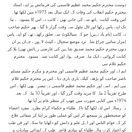
دوست محترم حکیم محمد عظیم قاسمی کی فرمائش پر اپنے استاد
محترم حکیم انقلاب کی وفات کے ایک سال بعد 1973ء میں لکھا تھا۔
اس وقت کتابت ہاتھ سے کی جاتی تھی ، کاتب نے اس کا مسودہ ، ماہ
تک اپنے پاس رکھا اور ٹال مٹول سے وقت گزار تا گیا ، پھر حکیم صاحب
نے کاتب (نام یاد نہیں) جو کہ سیالکوٹ سے تعلق رکھتے تھے کو اپنے پاس
(مزار سائیں چراغ شاہ نزد موضع سجپال ، کینٹ لاہور ، جہاں پر ان
دنوں محترم حکیم محمد صدیق شاہین کی عارضی رہائش تھی) بلا کر
کتابت کروائی ، ایک ماہ صرف ہوا، اور کتابت شدہ مسودہ محترم
حکیم غلام نبی
ایم اے اور حکیم محمد عظیم قاسمی اور محترم و مکرم حکیم مسلم
ناصر صاحب کو پڑھنے کیلئے باری باری دیا ، اس پر محترم حکیم غلام
نبی ایم ، اسے اور حکیم محمد عظیم قاسمی نے تبصرہ بھی لکھا ، اس
طرح تقریباً 2 ماہ کا مزید وقت گزر گیا ، اور تقریباً 10 ماہ کے بعد
1974ء میں کتابی صورت میں چھپ کر منظر عام پر آیا تھا۔
یہ رسالہ اس لئے لکھا گیا تاکہ طلباء و حکماء کرام نظریہ مفرد اعضاء
کو صحیحطور پر سمجھ کر اس کو عملی طور پر اپنا کر شفائی علاج
کر کے عوام الناس اور اہل علم و دانش کو دکھایا جا سکے اور فن طب
کو اختیار کرنے والے طلباء کو بنیادی قاعدہ طب کے ابتدائی مبادیات و