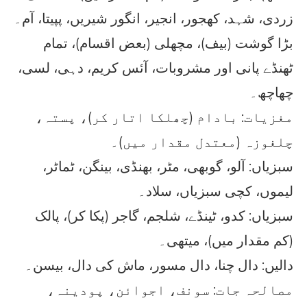
زردی، شہد، کھجور، انجیر، انگور شیریں، پپیتا، آم۔
بڑا گوشت (بیف)، مچھلی (بعض اقسام)، تمام
ٹھنڈے پانی اور مشروبات، آئس کریم، دہی، لسی،
چھاچھ۔
مغزیات: بادام (چھلکا اتار کر)، پستہ،
چلغوزہ (معتدل مقدار میں)۔
سبزیاں: آلو، گوبھی، مٹر، بھنڈی، بینگن، ٹماٹر،
لیموں، کچی سبزیاں، سلاد۔
سبزیاں: کدو، ٹینڈے، شلجم، گاجر (پکا کر)، پالک
(کم مقدار میں)، میتھی۔
دالیں: دال چنا، دال مسور، ماش کی دال، بیسن۔
مصالحہ جات: سونف، اجوائن، پودینہ،