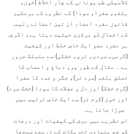
کلاسیکی طب یونانی کے چار اخلاط (خون،
بلغم، صفرا، سودا) کے نظریے کے برعکس،
قانون مفرد اعضاء ان تین اعضائے رئیسہ
کے افعال کو مرکزی حیثیت دیتا ہے، اگرچہ
ہر مفرد عضو ایک خاص خلط اور کیفیت
(گرمی، سردی، تری، خشکی) سے منسلک ضرور
ہے ۔ مثال کے طور پر، دماغ و اعصاب کا
تعلق بلغم (سرد تر)، جگر و غدد کا صفرا
(گرم خشک) اور دل و عضلات کا سودا (خشک سرد)
اور خون (گرم تر) سے ایک خاص ترتیب میں
جوڑا جاتا ہے۔
اس نظریے میں مرض کی کیفیات اور درجات
کو چھ بنیادی تحریکات کے ذریعے سمجھا