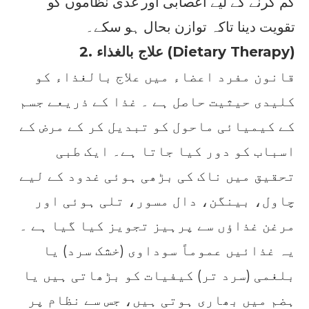
کم کرنے کے لیے اعصابی اور غدی نظاموں کو
تقویت دینا تاکہ توازن بحال ہو سکے۔
2. علاج بالغذاء (Dietary Therapy)
قانون مفرد اعضاء میں علاج بالغذاء کو
کلیدی حیثیت حاصل ہے ۔ غذا کے ذریعے جسم
کے کیمیائی ماحول کو تبدیل کر کے مرض کے
اسباب کو دور کیا جاتا ہے۔ ایک طبی
تحقیق میں ناک کی بڑھی ہوئی غدود کے لیے
چاول، بینگن، دال مسور، تلی ہوئی اور
مرغن غذاؤں سے پرہیز تجویز کیا گیا ہے ۔
یہ غذائیں عموماً سوداوی (خشک سرد) یا
بلغمی (سرد تر) کیفیات کو بڑھاتی ہیں یا
ہضم میں بھاری ہوتی ہیں، جس سے نظام پر