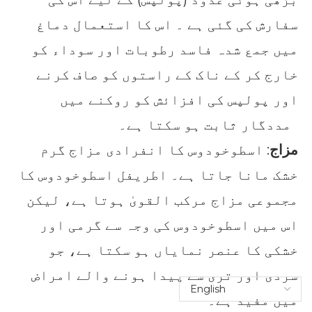
سفارش کی گئی ہے ۔ اس کا استعمال دماغ
میں جمع شدہ فاسد رطوبات اور سوداء کو
خارج کر کے ناک کے راستوں کو صاف کرنے
اور پولپس کی افزائش کو روکنے میں
مددگار ثابت ہو سکتا ہے۔
مزاج
: اسطوخودوس کا انفرادی مزاج گرم
خشک مانا جاتا ہے۔ اطریفل اسطوخودوس کا
مجموعی مزاج مرکب القویٰ ہوتا ہے، لیکن
اس میں اسطوخودوس کی وجہ سے گرمی اور
خشکی کا عنصر نمایاں ہو سکتا ہے، جو
سردی اور تری سے پیدا ہونے والے امراض
میں مفید ہے۔