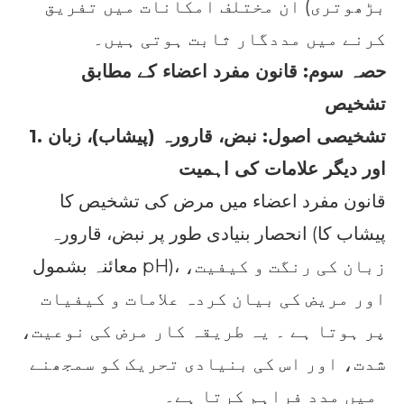
بڑھوتری) ان مختلف امکانات میں تفریق
کرنے میں مددگار ثابت ہوتی ہیں۔
حصہ سوم: قانون مفرد اعضاء کے مطابق
تشخیص
1. تشخیصی اصول: نبض، قارورہ (پیشاب)، زبان
اور دیگر علامات کی اہمیت
قانون مفرد اعضاء میں مرض کی تشخیص کا
انحصار بنیادی طور پر نبض، قارورہ (پیشاب کا
معائنہ بشمول pH)، زبان کی رنگت و کیفیت،
اور مریض کی بیان کردہ علامات و کیفیات
پر ہوتا ہے ۔ یہ طریقہ کار مرض کی نوعیت،
شدت، اور اس کی بنیادی تحریک کو سمجھنے
میں مدد فراہم کرتا ہے۔