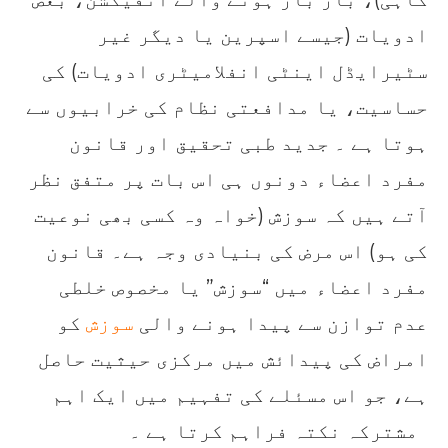
ادویات (جیسے اسپرین یا دیگر غیر
سٹیرایڈل اینٹی انفلامیٹری ادویات) کی
حساسیت، یا مدافعتی نظام کی خرابیوں سے
ہوتا ہے ۔ جدید طبی تحقیق اور قانون
مفرد اعضاء دونوں ہی اس بات پر متفق نظر
آتے ہیں کہ سوزش (خواہ وہ کسی بھی نوعیت
کی ہو) اس مرض کی بنیادی وجہ ہے۔ قانون
مفرد اعضاء میں “سوزش” یا مخصوص خلطی
عدم توازن سے پیدا ہونے والی
سوزش
کو
امراض کی پیدائش میں مرکزی حیثیت حاصل
ہے، جو اس مسئلے کی تفہیم میں ایک اہم
مشترکہ نکتہ فراہم کرتا ہے ۔