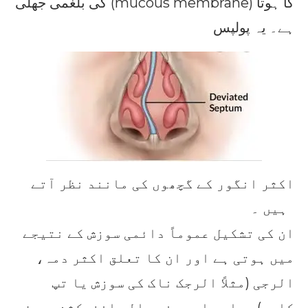
کی بلغمی جھلی (mucous membrane) کا ہوتا
ہے۔ یہ پولپس
اکثر انگور کے گچھوں کی مانند نظر آتے
ہیں ۔
ان کی تشکیل عموماً دائمی سوزش کے نتیجے
میں ہوتی ہے اور ان کا تعلق اکثر دمہ،
الرجی (مثلاً الرجک ناک کی سوزش یا تپ
کاہی)، بار بار ہونے والے انفیکشن، بعض