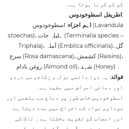
کو کم کرنا ہوتا ہے۔
:
اطریفل اسطوخودوس
اہم اجزاء
: اسطوخودوس (Lavandula
stoechas)، ہلیلہ جات (Terminalia species –
Triphala)، آملہ (Emblica officinalis)، گل
سرخ (Rosa damascena)، کشمش (Raisins)،
روغن بادام (Almond oil)، شہد (Honey) ۔
فوائد
: یہ دوا دائمی نزلہ، زکام، سر درد،
اور دماغی امراض میں مفید ہے۔
اسطوخودوس خاص طور پر دماغ سے بلغمی اور
سوداوی مواد کے اخراج میں مدد دیتا ہے
اور اعصاب کو تقویت بخشتا ہے ۔ ناک کی
بڑھی ہوئی غدود (پولپس) کے لیے اس کی