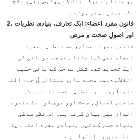
ہو جاتا ہے جبکہ ناک کے پولپس بغیر علاج
کے بہتر نہیں ہوتے ۔
2. قانون مفرد اعضاء: ایک تعارف، بنیادی نظریات
اور اصولِ صحت و مرض
قانون مفرد اعضاء، جسے نظریہ مفرد
اعضاء بھی کہا جاتا ہے، طب یونانی کی
ایک تجدید شدہ شکل ہے جس کے بانی حکیم
انقلاب دوست محمد صابر ملتانی (رحمۃ اللہ
علیہ) ہیں ۔ یہ نظریہ جسم انسانی کی
ساخت، افعال، صحت اور مرض کو ایک منفرد
انداز میں بیان کرتا ہے۔ اس نظریے کی
بنیاد جسم کے تین بنیادی مفرد اعضاء یا
نظاموں پر استوار ہے: