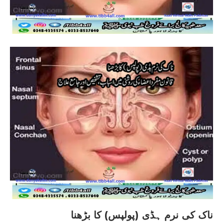
ناک کی نرم ہڈی (پولپس) کا بڑھنا