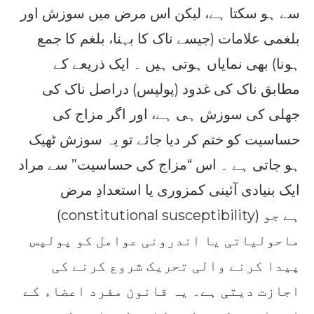
سے ہو سکتا ہے، لیکن اس مرض میں سوزش اور
بلغمی علامات (جیسے ناک کا بہنا، بلغم کا جمع
ہونا) بھی نمایاں ہوتی ہیں ۔ ایک ذریعے کے
مطابق ناک کی غدود (پولپس) دراصل ناک کی
جھلی کی سوزش ہی ہے، اور اگر مزاج کی
حساسیت کو ختم کر دیا جائے تو یہ سوزش ٹھیک
ہو جاتی ہے ۔ اس “مزاج کی حساسیت” سے مراد
ایک بنیادی آئینی کمزوری یا استعدادِ مرض
(constitutional susceptibility) ہے جو
ماحولیاتی یا اندرونی عوامل کو پولپس
پیدا کرنے والی تحریک شروع کرنے کی
اجازت دیتی ہے۔ یہ قانون مفرد اعضاء کے