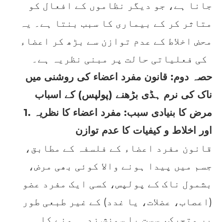
جانا ہے، جو دیگر نظاموں کے افعال کو
متاثر کر کے بیماری کا سبب بنتا ہے۔ یہ
محض اخلاط کے عدم توازن سے بڑھ کر اعضاء
کی فعلیاتی حالت پر مبنی نظریہ ہے۔
حصہ دوم: قانون مفرد اعضاء کی روشنی میں
ناک کی نرم ہڈی بڑھنے (پولپس) کے اسباب
1. مرض کا بنیادی سبب: مفرد اعضاء کا نظریہ
اور اخلاط و کیفیات کا عدم توازن
قانون مفرد اعضاء کے فلسفہ کے مطابق،
جسم میں پیدا ہونے والا کوئی بھی مرض،
بشمول ناک کے پولپس، کسی ایک مفرد عضو
(اعصاب، عضلات، یا غدد) کے غیر طبعی طور
پر متحرک، سست یا سوزش زدہ ہونے کا