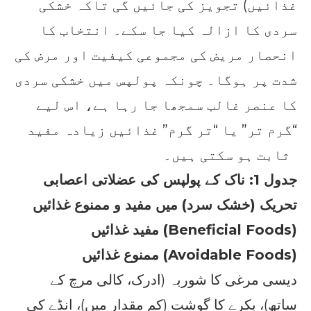
غذائیں) تجویز کی جائیں گی تاکہ خشکی
سردی کا ازالہ کیا جا سکے۔ انتخاب کا
انحصار مریض کی مجموعی کیفیت اور مرض کی
شدت پر ہوگا۔ چونکہ پولپس میں خشکی سردی
کا عنصر غالب سمجھا جا رہا ہے، اس لیے
“گرم تر” یا “تر گرم” غذائیں زیادہ مفید
ثابت ہو سکتی ہیں۔
جدول 1: ناک کے پولپس کی عضلاتی اعصابی
تحریک (خشک سرد) میں مفید و ممنوع غذائیں
مفید غذائیں (Beneficial Foods)
ممنوع غذائیں (Avoidable Foods)
دیسی مرغی کا شوربہ (ادرک، کالی مرچ کے
ساتھ)، بکرے کا گوشت (کم مقدار میں)، انڈے کی