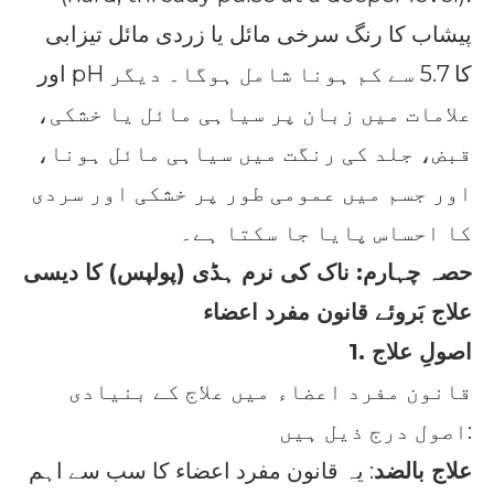
پیشاب کا رنگ سرخی مائل یا زردی مائل تیزابی
اور pH کا 5.7 سے کم ہونا شامل ہوگا۔ دیگر
علامات میں زبان پر سیاہی مائل یا خشکی،
قبض، جلد کی رنگت میں سیاہی مائل ہونا،
اور جسم میں عمومی طور پر خشکی اور سردی
کا احساس پایا جا سکتا ہے۔
حصہ چہارم: ناک کی نرم ہڈی (پولپس) کا دیسی
علاج بَروئے قانون مفرد اعضاء
1. اصولِ علاج
قانون مفرد اعضاء میں علاج کے بنیادی
اصول درج ذیل ہیں:
علاج بالضد
: یہ قانون مفرد اعضاء کا سب سے اہم