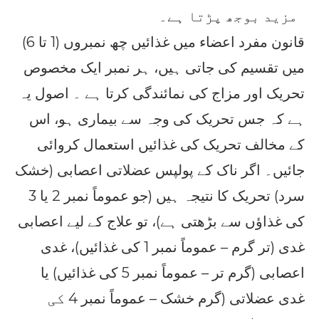
مزید بوجھ پڑتا ہے۔
قانون مفرد اعضاء میں غذائیں چھ نمبروں (1 تا 6)
میں تقسیم کی جاتی ہیں، ہر نمبر ایک مخصوص
تحریک اور مزاج کی نمائندگی کرتا ہے ۔ اصول یہ
ہے کہ جس تحریک کی وجہ سے بیماری ہو، اس
کے مخالف تحریک کی غذائیں استعمال کروائی
جائیں۔ اگر ناک کے پولپس عضلاتی اعصابی (خشک
سرد) تحریک کا نتیجہ ہیں (جو عموماً نمبر 2 یا 3
کی غذاؤں سے بڑھتی ہے)، تو علاج کے لیے اعصابی
غدی (تر گرم – عموماً نمبر 1 کی غذائیں)، غدی
اعصابی (گرم تر – عموماً نمبر 5 کی غذائیں) یا
غدی عضلاتی (گرم خشک – عموماً نمبر 4 کی