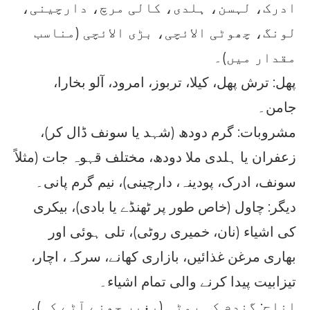
ادرک، لہسن، ہلدی، کالی مرچ، دارچینی،
لونگ، چھوٹی الائچی، بڑی الائچی (مناسب
مقدار میں)۔
پھل: ترش پھل، کیلا، تربوز، امرود، آلو بخارا،
جامن۔
مشروبات: گرم دودھ (شہد یا سونف ڈال کر)،
زعفران یا ہلدی ملا دودھ، مختلف قہوہ جات (مثلاً
سونف، ادرک، پودینہ، دارچینی)، نیم گرم پانی۔
دیگر: چاول (خاص طور پر ٹھنڈے یا بادی)، بیکری
کی اشیاء (نان، خمیری روٹی)، تلی ہوئی اور
بھاری مرغن غذائیں، بازاری کھانے، سرکہ، اچار،
تیزابیت پیدا کرنے والی تمام اشیاء۔
اناج: گندم کی روٹی (بغیر چھنے آٹے کی)،