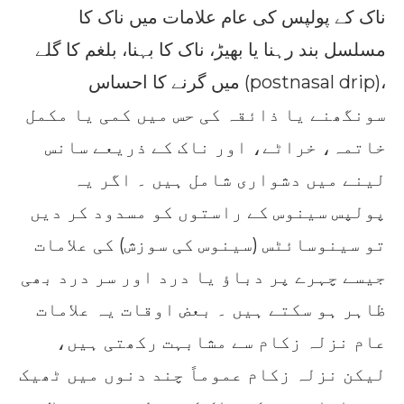
ناک کے پولپس کی عام علامات میں ناک کا
مسلسل بند رہنا یا بھیڑ، ناک کا بہنا، بلغم کا گلے
میں گرنے کا احساس (postnasal drip)،
سونگھنے یا ذائقہ کی حس میں کمی یا مکمل
خاتمہ، خراٹے، اور ناک کے ذریعے سانس
لینے میں دشواری شامل ہیں ۔ اگر یہ
پولپس سینوس کے راستوں کو مسدود کر دیں
تو سینوسائٹس (سینوس کی سوزش) کی علامات
جیسے چہرے پر دباؤ یا درد اور سر درد بھی
ظاہر ہو سکتے ہیں ۔ بعض اوقات یہ علامات
عام نزلہ زکام سے مشابہت رکھتی ہیں،
لیکن نزلہ زکام عموماً چند دنوں میں ٹھیک