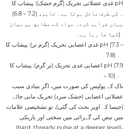
غدی عضلاتی تحریک (گرم خشک): پیشاب کا pH
(6.8 – 7.2) ۔ کی طرف مائل ہوتا ہے۔ تاہم،
یہاں فراہم کردہ مواد کے مطابق ہی بیان
کیا جا رہا ہے۔)
غدی اعصابی تحریک (گرم تر): پیشاب کا pH (7.3 –
7.8) ۔
اعصابی غدی تحریک (تر گرم): پیشاب کا pH (7.9
– 10) ۔
ناک کے پولپس کی صورت میں، اگر بنیادی سبب
عضلاتی اعصابی (خشک سرد) تحریک مانی جائے
(جیسا کہ اوپر بحث کی گئی)، تو تشخیصی علامات
میں نبض کی گہرائی میں سختی اور باریکی
(hard, thready pulse at a deeper level)،