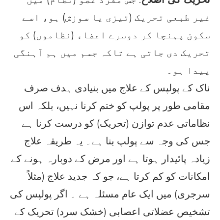
غیر طبعی تحریک (تیزی یا سوزش) ہو، اسے
سکون پہنچا کر دوسرے اعضاء (نظاموں) کو
تحریک دی جاتی ہے تاکہ جسم میں ہم آہنگی
پیدا ہو۔
ناک کے پولپس کے علاج میں بنیادی ہدف صرف
مقامی طور پر پولپ کو ختم کرنا نہیں، بلکہ اس
نظاماتی عدم توازن (تحریک) کو درست کرنا ہے
جس کی وجہ سے پولپ بنا ہے۔ یہ طریقہ علاج
زیادہ پائیدار ہوتا ہے اور مرض کے دوبارہ ہونے کے
امکانات کو کم کرتا ہے، جو کہ جدید علاج (مثلاً
سرجری) میں ایک عام مسئلہ ہے ۔ اگر پولپس کی
تشخیص عضلاتی اعصابی (خشک سرد) تحریک کے