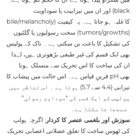
اور ان میں تیزابیت یا سوداویت (black
bile/melancholy) کا غلبہ ہو جاتا ہے۔ یہ کیفیت
سخت رسولیوں یا گلٹیوں (tumors/growths)
کی تشکیل کا باعث بن سکتی ہے ۔ ناک کے پولپس
بھی ایک قسم کی غیر طبعی بڑھوتری ہیں، لہٰذا
ان کی ساخت کا اس تحریک سے منسلک ہونا
قرینِ قیاس ہے۔ اس حالت میں پیشاب کا pH بھی
تیزابی (4.4 سے 5.7) ہوتا ہے ۔ اس تناظر میں
پولپس کو ایک قسم کی “سوداوی رسولی”
سمجھا جا سکتا ہے۔
سوزش اور بلغمی عنصر کا کردار
: اگرچہ پولپ
کی ٹھوس ساخت کا تعلق عضلاتی اعصابی تحریک