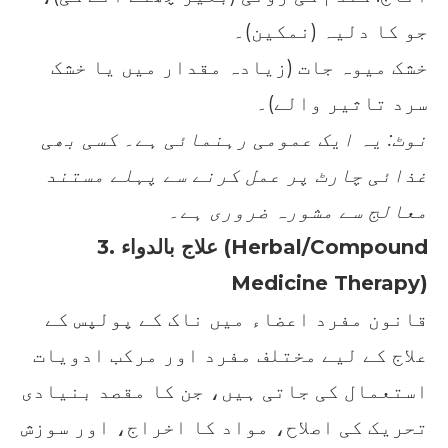
جو کا دلیہ (نمکین)۔
خشک میوہ جات (زیادہ مقدار میں یا خشک
سرد تاثیر والے)۔
نوٹ: یہ ایک عمومی رہنمائی ہے۔ کسی بھی
غذائی چارٹ پر عمل کرنے سے پہلے مستند
معالج سے مشورہ ضروری ہے۔
3. علاج بالدواء (Herbal/Compound
Medicine Therapy)
قانون مفرد اعضاء میں ناک کے پولپس کے
علاج کے لیے مختلف مفرد اور مرکب ادویات
استعمال کی جاتی ہیں، جن کا مقصد بنیادی
تحریک کی اصلاح، مواد کا اخراج، اور سوزش