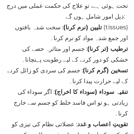
تحت ہوئی ہے، تو علاج کی حکمت عملی میں درج
ذیل امور شامل ہوں گے:
تلیین (نرم کرنا)
: سخت شدہ بافتوں (tissues)
اور جمع شدہ مواد کو نرم کرنا۔
ترطیب (تر کرنا)
: جسم اور متاثرہ حصے کی
خشکی کو دور کرنے کے لیے رطوبت پہنچانا۔
تسخین (گرم کرنا)
: جسم کی سردی کو زائل کرنے
کے لیے حرارت پیدا کرنا۔
تنقیہ سوداء (سوداء کا اخراج)
: اگر سوداء کی
زیادتی ہو تو اس فاسد خلط کو جسم سے خارج
کرنا۔
تقویتِ اعصاب و غدد
: عضلاتی نظام کی تیزی کو