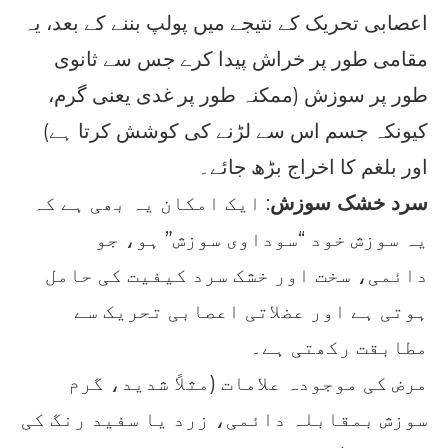
اعصابی تحریک کے نتیجے میں پولپ بننے کے بعد، یہ
مقامی طور پر خراش پیدا کرے جس سے ثانوی
طور پر سوزش (ممکنہ طور پر غدی یعنی گرم،
کیونکہ جسم اس سے لڑنے کی کوشش کرتا ہے)
اور بلغم کا اخراج بڑھ جائے۔
سرد خشک سوزش
: ایک امکان یہ بھی ہے کہ
یہ سوزش خود “سوداوی سوزش” ہو، جو
دائمی، سخت اور خشک سرد کیفیت کی حامل
ہوتی ہے اور عضلاتی اعصابی تحریک سے
مطابقت رکھتی ہے۔
مرض کی موجودہ علامات (مثلاً شدید، گرم
سوزش بمقابلہ دائمی، زرد یا سفید رنگ کی