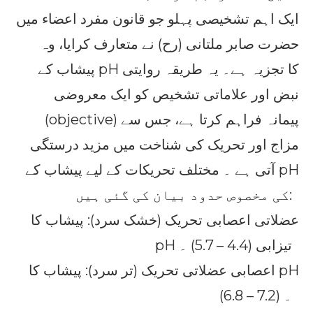
ایک اہم تشخیصی پہلو جو قانون مفرد اعضاء میں
حضرت صابر ملتانی (رح) نے متعارف کرایا، وہ
پیشاب کے pH کا تجزیہ ہے۔ یہ طریقہ روایتی
نبض اور علاماتی تشخیص کو ایک معروضی
(objective) پیمانہ فراہم کرتا ہے، جس سے
مزاج اور تحریک کی شناخت میں مزید درستگی
آتی ہے ۔ مختلف تحریکات کے لیے پیشاب کے pH
کی مخصوص حدود بیان کی گئی ہیں:
عضلاتی اعصابی تحریک (خشک سرد): پیشاب کا
pH تیزابی (4.4 – 5.7) ۔
اعصابی عضلاتی تحریک (تر سرد): پیشاب کا pH
(6.8 – 7.2) ۔