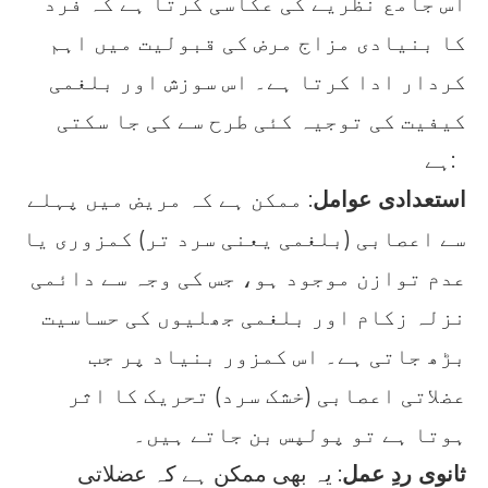
اس جامع نظریے کی عکاسی کرتا ہے کہ فرد
کا بنیادی مزاج مرض کی قبولیت میں اہم
کردار ادا کرتا ہے۔ اس سوزش اور بلغمی
کیفیت کی توجیہ کئی طرح سے کی جا سکتی
ہے:
استعدادی عوامل
: ممکن ہے کہ مریض میں پہلے
سے اعصابی (بلغمی یعنی سرد تر) کمزوری یا
عدم توازن موجود ہو، جس کی وجہ سے دائمی
نزلہ زکام اور بلغمی جھلیوں کی حساسیت
بڑھ جاتی ہے۔ اس کمزور بنیاد پر جب
عضلاتی اعصابی (خشک سرد) تحریک کا اثر
ہوتا ہے تو پولپس بن جاتے ہیں۔
ثانوی ردِ عمل
: یہ بھی ممکن ہے کہ عضلاتی