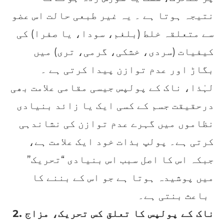
نتیجہ ہوتا ہے ۔ یہ غیر طبعی حالت اس عضو
سے متعلقہ خلط (بلغم، سودا، یا صفرا) کی
کیفیات (سردی، خشکی، گرمی، تری) میں
بگاڑ اور عدم توازن پیدا کرتی ہے ۔
لہٰذا، ناک کے پولپس جیسی مقامی علامت بھی
درحقیقت جسم کے کسی ایک یا زائد بنیادی
نظاموں میں گہرے عدم توازن کی نشاندہی
کرتی ہے۔ پولپ بذات خود ایک علامت ہے،
جبکہ اس کا اصل سبب اس بنیادی “تحریک”
میں پوشیدہ ہوتا ہے جو اس کے بننے کا
باعث بنتی ہے۔
2. ناک کے پولپس کا تعلق کس تحریک، مزاج