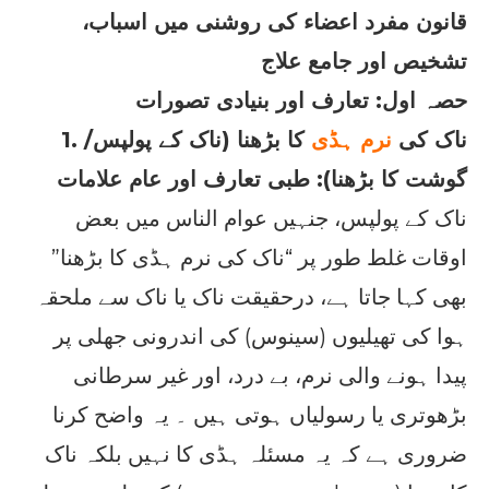
قانون مفرد اعضاء کی روشنی میں اسباب،
تشخیص اور جامع علاج
حصہ اول: تعارف اور بنیادی تصورات
1. ناک کی
نرم ہڈی
کا بڑھنا (ناک کے پولپس/
گوشت کا بڑھنا): طبی تعارف اور عام علامات
ناک کے پولپس، جنہیں عوام الناس میں بعض
اوقات غلط طور پر “ناک کی نرم ہڈی کا بڑھنا”
بھی کہا جاتا ہے، درحقیقت ناک یا ناک سے ملحقہ
ہوا کی تھیلیوں (سینوس) کی اندرونی جھلی پر
پیدا ہونے والی نرم، بے درد، اور غیر سرطانی
بڑھوتری یا رسولیاں ہوتی ہیں ۔ یہ واضح کرنا
ضروری ہے کہ یہ مسئلہ ہڈی کا نہیں بلکہ ناک