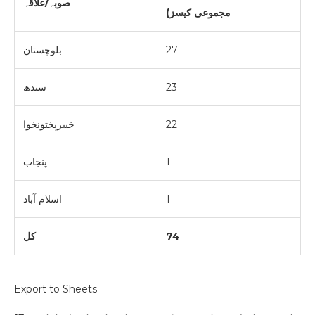
صوبہ/علاقہ
مجموعی کیسز)
27
بلوچستان
23
سندھ
22
خیبرپختونخوا
1
پنجاب
1
اسلام آباد
74
کل
Export to Sheets