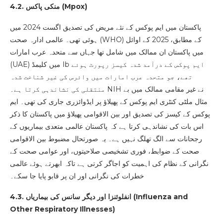
)
Mpox
4.2. منکی پاکس (
پاکستان میں ایم پوکس کے نئے مریض کی تصدیق اگست 2024 میں
ہوئی تھی۔ عالمی ادارہ صحت (WHO) کے مطابق، 2025 کے اوائل
میں پاکستان ان ممالک میں شامل تھا جہاں سے متحدہ عرب امارات
(UAE) میں کلیمڈ Ib ایم پوکس کے درآمد شدہ کیسز رپورٹ ہوئے
تھے، جو متحدہ عرب امارات میں وائرس کی غیر شناخت شدہ
منتقلی کی نشاندہی کرتا ہے۔ NIH نے غیر مقامی ممالک میں بے
مثال ملٹی کنٹری ایم پوکس کے پھیلاؤ پر ایڈوائزری جاری کی تھی۔ ایم
پوکس کے کیسز کی تصدیق اور بین الاقوامی پھیلاؤ میں پاکستان کا ذکر
اس بات کی نشاندہی کرتا ہے کہ پاکستان عالمی متعدی بیماریوں کے
رجحانات سے الگ تھلگ نہیں ہے۔ یہ صورتحال مضبوط بین الاقوامی
صحت کے ضوابط، فوری تشخیصی صلاحیتوں، اور عوامی صحت کے
نگرانی کے نظام کی اہمیت کو اجاگر کرتی ہے تاکہ ابھرتے ہوئے عالمی
خطرات کی نگرانی اور ان پر قابو پایا جا سکے۔
Influenza and
4.3. انفلوئنزا اور دیگر سانس کی بیماریاں (
Other Respiratory Illnesses
)