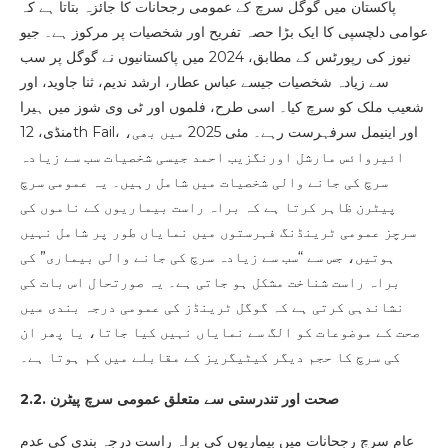
پاکستان میں گوگل سرچ کے عمومی رجحانات کا جائزہ بتاتا ہے کہ
عوامی دلچسپی کا ایک بڑا حصہ تفریح اور شخصیات پر مرکوز ہے۔ جیو
نیوز کی رپورٹس کے مطابق، 2024 میں پاکستانیوں نے گوگل پر سب
سے زیادہ شخصیات جیسے عباس عطار، ارشد ندیم، ثنا جاوید، اور
شعیب ملک کو سرچ کیا۔ اسی طرح، فلموں اور ٹی وی شوز میں ہیرا
منڈی، 12th Fail، اور اینیمل سرفہرست رہے۔ مئی 2025 میں بھی،
ائیروائس مارشل اورنگزیب احمد جیسی شخصیات سب سے زیادہ
سرچ کی جانے والی شخصیات میں شامل رہیں۔ یہ عمومی سرچ
پیٹرن ظاہر کرتا ہے کہ براہ راست بیماریوں کے ناموں کی
سرچز عمومی ٹرینڈنگ فہرستوں میں نمایاں طور پر شامل نہیں
ہوتیں، جس سے “سب سے زیادہ سرچ کی جانے والی بیماری” کی
براہ راست شناخت مشکل ہو جاتی ہے۔ یہ صورتحال اس بات کی
نشاندہی کرتی ہے کہ گوگل ٹرینڈز کی عمومی درجہ بندی میں
صحت کے موضوعات کو الگ سے نمایاں نہیں کیا جاتا، یا پھر ان
کی سرچ کا حجم دیگر کیٹیگریز کے مقابلے میں کم ہوتا ہے۔
2.2. صحت اور تندرستی سے متعلق عمومی سرچ پیٹرن
عام سرچ رجحانات میں بیماریوں کی براہ راست درجہ بندی کی عدم