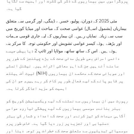
پروگراموں میں بیماریوں کے ذکر کی کثرت اور اہمیت سے لگایا
گیا ہے۔
مئی 2025 کے دوران، پولیو، خسرہ، ڈینگی، اور گرمی سے متعلق
بیماریاں (بشمول اسہال) عوامی صحت کے مباحث اور میڈیا کوریج میں
سب سے زیادہ نمایاں رہیں۔ ان بیماریوں کے لیے جاری قومی مہمات
اور بڑھتے ہوئے کیسز عوامی تشویش اور حکومتی توجہ کا مرکز بنے
ہوئے ہیں۔ اس کے ساتھ ساتھ، موٹاپا اور ٹائپ 2 ذیابیطس جیسے
دائمی امراض بھی طویل مدتی صحت کے بڑے چیلنجز کے طور پر
سامنے آئے ہیں جن کے اہم معاشی اثرات ہیں۔ نیشنل انسٹی
ٹیوٹ آف ہیلتھ (NIH) اور صوبائی صحت کے محکمے ان بیماریوں
پر قابو پانے کے لیے فعال طور پر کام کر رہے ہیں، جو ان کی
اہمیت کو مزید اجاگر کرتا ہے۔
رپورٹ میں ان بیماریوں سے نمٹنے کے لیے ویکسینیشن کوریج کو
بہتر بنانے، موسمی بیماریوں کے لیے پیشگی تیاری، عوامی
آگاہی مہمات کو تیز کرنے، اور صحت کے اعداد و شمار کی بہتر
دستیابی اور تجزیے پر زور دیا گیا ہے۔ خاص طور پر،
موسمیاتی تبدیلیوں سے متعلق صحت کے خطرات پر توجہ دینا اور