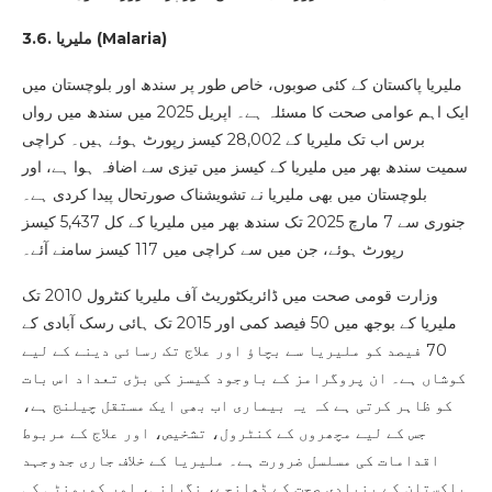
)
Malaria
3.6. ملیریا (
ملیریا پاکستان کے کئی صوبوں، خاص طور پر سندھ اور بلوچستان میں
ایک اہم عوامی صحت کا مسئلہ ہے۔ اپریل 2025 میں سندھ میں رواں
برس اب تک ملیریا کے 28,002 کیسز رپورٹ ہوئے ہیں۔ کراچی
سمیت سندھ بھر میں ملیریا کے کیسز میں تیزی سے اضافہ ہوا ہے، اور
بلوچستان میں بھی ملیریا نے تشویشناک صورتحال پیدا کردی ہے۔
جنوری سے 7 مارچ 2025 تک سندھ بھر میں ملیریا کے کل 5,437 کیسز
رپورٹ ہوئے، جن میں سے کراچی میں 117 کیسز سامنے آئے۔
وزارت قومی صحت میں ڈائریکٹوریٹ آف ملیریا کنٹرول 2010 تک
ملیریا کے بوجھ میں 50 فیصد کمی اور 2015 تک ہائی رسک آبادی کے
70 فیصد کو ملیریا سے بچاؤ اور علاج تک رسائی دینے کے لیے
کوشاں ہے۔ ان پروگرامز کے باوجود کیسز کی بڑی تعداد اس بات
کو ظاہر کرتی ہے کہ یہ بیماری اب بھی ایک مستقل چیلنج ہے،
جس کے لیے مچھروں کے کنٹرول، تشخیص، اور علاج کے مربوط
اقدامات کی مسلسل ضرورت ہے۔ ملیریا کے خلاف جاری جدوجہد
پاکستان کے بنیادی صحت کے ڈھانچے، نگرانی، اور کمیونٹی کی