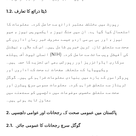
1.2. ڈیٹا ذرائع کا تعارف
رپورٹ میں مختلف معتبر ذرائع سے حاصل کردہ معلومات کا
استعمال کیا گیا ہے۔ ان میں جنگ نیوز ، ایکسپریس نیوز ، جیو
نیوز ، اور بی بی سی اردو جیسے معروف خبر رساں اداروں کی
صحت سے متعلق تازہ ترین خبریں شامل ہیں۔ اس کے علاوہ، نیشنل
انسٹی ٹیوٹ آف ہیلتھ (NIH) کی آفیشل ویب سائٹ سے حاصل کردہ
سرکاری ایڈوائزریز اور رپورٹس بھی اس تجزیے کا حصہ ہیں۔
ویکیپیڈیا کے متعلقہ صفحات نے صحت کے اداروں اور
پروگراموں کے بارے میں بنیادی معلومات فراہم کی ہیں۔ گوگل
ٹرینڈز سے متعلق فراہم کردہ معلومات عمومی سرچ پیٹرن اور
صحت سے متعلق مخصوص موضوعات میں دلچسپی کو سمجھنے میں
معاون ثابت ہوئی ہیں۔
2. پاکستان میں عمومی صحت کے رجحانات اور عوامی دلچسپی
2.1. گوگل سرچ رجحانات کا عمومی جائزہ