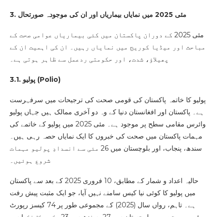
3. مئی 2025 میں نمایاں بیماریاں اور ان کی موجودہ صورتحال
مئی 2025 کے دوران پاکستان میں کئی بیماریاں عوامی صحت کے
مباحث اور میڈیا کوریج میں نمایاں رہیں۔ ان کی اہمیت ان کے
پھیلاؤ، شدت، اور حکومتی ردعمل سے ظاہر ہوتی ہے۔
)
Polio
3.1. پولیو (
پولیو کا خاتمہ پاکستان کی قومی صحت کی ترجیحات میں سرفہرست
ہے۔ پاکستان اور افغانستان دنیا کے وہ دو آخری ممالک ہیں جہاں پولیو
وائرس مقامی سطح پر موجود ہے۔ مئی 2025 میں پولیو کے خاتمے کی
مہمات پاکستان میں صحت کی خبروں کا ایک نمایاں حصہ رہی ہیں۔
سندھ، پنجاب، اور بلوچستان میں 26 مئی سے انسدادِ پولیو مہمات
شروع ہوئیں۔
حالیہ اعداد و شمار کے مطابق، 10 فروری 2025 کے بعد سے پاکستان
میں پولیو کا کوئی نیا کیس سامنے نہیں آیا، جو ایک مثبت پیش رفت
ہے۔ تاہم، رواں سال (2025) کے مجموعی طور پر 74 کیسز رپورٹ