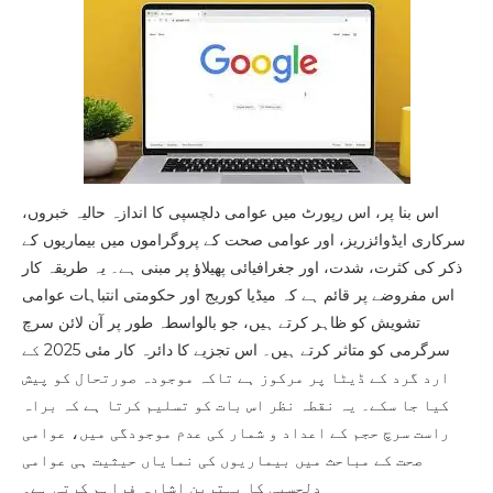
اس بنا پر، اس رپورٹ میں عوامی دلچسپی کا اندازہ حالیہ خبروں،
سرکاری ایڈوائزریز، اور عوامی صحت کے پروگراموں میں بیماریوں کے
ذکر کی کثرت، شدت، اور جغرافیائی پھیلاؤ پر مبنی ہے۔ یہ طریقہ کار
اس مفروضے پر قائم ہے کہ میڈیا کوریج اور حکومتی انتباہات عوامی
تشویش کو ظاہر کرتے ہیں، جو بالواسطہ طور پر آن لائن سرچ
سرگرمی کو متاثر کرتے ہیں۔ اس تجزیے کا دائرہ کار مئی 2025 کے
ارد گرد کے ڈیٹا پر مرکوز ہے تاکہ موجودہ صورتحال کو پیش
کیا جا سکے۔ یہ نقطہ نظر اس بات کو تسلیم کرتا ہے کہ براہ
راست سرچ حجم کے اعداد و شمار کی عدم موجودگی میں، عوامی
صحت کے مباحث میں بیماریوں کی نمایاں حیثیت ہی عوامی
دلچسپی کا بہترین اشارہ فراہم کرتی ہے۔