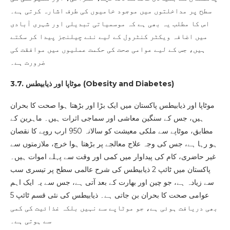
سطح پر مداخلتوں میں موجود خامیوں کی طرف اشارہ کرتی ہے۔
اس کا مطلب یہ بھی ہے کہ موسمیاتی تبدیلی اور شہری آبادی
میں اضافہ ویکٹر کنٹرول کے لیے نئے چیلنجز پیدا کر سکتے
ہیں، جس کے لیے عوامی صحت کی حکمت عملیوں میں موافقت کی
ضرورت ہے۔
)
Obesity and Diabetes
3.7. موٹاپا اور ذیابیطس (
موٹاپا اور ذیابیطس پاکستان میں ایک بڑا اور بڑھتا ہوا صحت کا بحران
ہیں، جس کے سنگین معاشی اور سماجی اثرات ہیں۔ ماہرین کے
مطابق، موٹاپے سے ملکی معیشت کو سالانہ 950 ارب روپے کا نقصان
ہو رہا ہے، جس کی وجہ علاج معالجے پر بڑھتا ہوا خرچ، ملازمتوں سے
غیر حاضری، کام کی پیداوار میں کمی اور وقت سے پہلے اموات ہیں۔
پاکستان میں ٹائپ 2 ذیابیطس کی شرح عالمی سطح پر تیسری سب
سے زیادہ ہے، جو چین اور بھارت کے بعد آتی ہے، جس سے یہ ایک اہم
عوامی صحت کا بحران بن جاتی ہے۔ ذیابیطس کی نئی قسم ٹائپ 5
بھی دریافت ہوئی ہے، جو موٹاپے سے نہیں بلکہ غذائیت کی کمی
سے ہوتی ہے۔