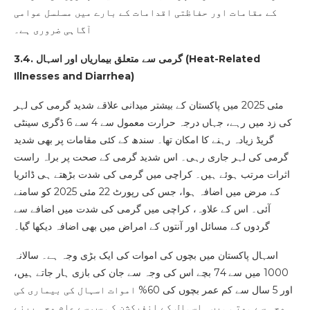
کے مقامات اور حفاظتی اقدامات کے بارے میں مسلسل عوامی
آگاہی ضروری ہے۔
Heat-Related
3.4. گرمی سے متعلق بیماریاں اور اسہال (
Illnesses and Diarrhea
)
مئی 2025 میں پاکستان کے بیشتر میدانی علاقے شدید گرمی کی لہر
کی زد میں رہے، جہاں درجہ حرارت معمول سے 4 سے 6 ڈگری سینٹی
گریڈ زیادہ رہنے کا امکان تھا۔ سندھ کے کئی مقامات پر بھی شدید
گرمی کی لہر جاری رہی۔ اس شدید گرمی کے صحت پر براہ راست
اثرات مرتب ہوئے ہیں۔ کراچی میں گرمی کی شدت بڑھتے ہی ڈائریا
کے مرض میں اضافہ ہوا، جس کی رپورٹ 22 مئی 2025 کو سامنے
آئی۔ اس کے علاوہ، کراچی میں گرمی کی شدت میں اضافے سے
گردوں کے مسائل اور آنتوں کے امراض میں بھی اضافہ دیکھا گیا۔
اسہال پاکستان میں بچوں کی اموات کی ایک بڑی وجہ ہے۔ سالانہ
1000 میں سے 74 بچے اس کی وجہ سے جان کی بازی ہار جاتے ہیں،
اور 5 سال سے کم عمر بچوں کی 60% اموات اسہال کی بیماری کی
وجہ سے ہوتی ہیں۔ اسہال کے انفیکشن کی سب سے عام وجہ پینے