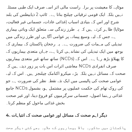
موٹاپے کا معیشت پر براہ راست مالی اثر اسے صرف ایک طبی مسئلہ
نہیں بلکہ ایک قومی ترقیاتی چیلنج بناتا ہے۔ ٹائپ 2 ذیابیطس کی بلند
شرح اور اس کے بنیادی اسباب (غذائی عادات، جسمانی غیر فعالیت،
موٹاپا) ظاہر کرتے ہیں کہ یہ طرز زندگی سے متعلق ایک وبائی بیماری
ہے جس کے لیے وسیع پیمانے پر عوامی آگاہی اور طرز زندگی میں
تبدیلی کی مہمات کی ضرورت ہے۔ یہ رجحان پاکستان کے بیماری کے
بوجھ میں ایک تبدیلی کی نشاندہی کرتا ہے، جہاں متعدی بیماریوں کے
ساتھ ساتھ غیر متعدی بیماریوں (NCDs) کا پھیلاؤ بڑھ رہا ہے۔ اس کے
معاشی اثرات اس بات پر زور دیتے ہیں کہ NCDs صرف انفرادی
صحت کے مسائل نہیں بلکہ بڑے میکرو اکنامک چیلنجز ہیں۔ اس کے لیے
عوامی صحت کی پالیسی میں ایک نئے نقطہ نظر کی ضرورت ہے جو
جامع NCDs کی روک تھام کی حکمت عملیوں پر مشتمل ہو، بشمول
غذائی رہنما اصول، جسمانی سرگرمیوں کو فروغ دینا، اور غیر صحت
بخش غذائی ماحول کو منظم کرنا۔
4. دیگر اہم صحت کے مسائل اور عوامی صحت کے انتباہات
پاکستان میں مذکورہ بالا بیماریوں کے علاوہ بھی کئی دیگر صحت