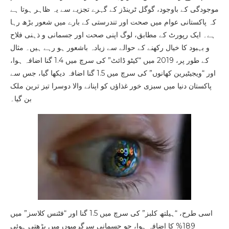
موجودگی کے باوجود، گوگل ٹرینڈز کے گہرے تجزیے سے یہ ظاہر ہوتا ہے
کہ پاکستانی عوام میں صحت اور تندرستی کے بارے میں شعور بڑھ رہا
ہے۔ ایک رپورٹ کے مطابق، لوگ اپنی صحت اور جسمانی و ذہنی فلاح
و بہبود کا خیال رکھنے کے حوالے سے زیادہ باشعور ہو رہے ہیں۔ مثال
کے طور پر، 2019 میں “کیٹو ڈائٹ” کی سرچ میں 1.4 گنا اضافہ ہوا،
اور “ویجیٹیرین کھانوں” کی سرچ میں 1.5 گنا اضافہ دیکھا گیا، جس سے
پاکستان دنیا میں سبزی خور غذاؤں کو اپنانے والا دوسرا تیز ترین ملک
بن گیا۔
اسی طرح، “ہیلتھ کلبز” کی سرچ میں 1.5 گنا اور “فٹنس کلاسز” میں
189% کا اضافہ ہوا، جو جسمانی سرگرمیوں میں بڑھتی ہوئی