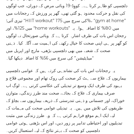
دلچسپی کو ظاہر کرتا ہے۔ کووِڈ-19 وبائی مرض کے دوران، جب لوگوں
کی نقل و حرکت محدود ہو گئی تھی، گھر پر ورزش کے رجحانات میں
تیزی آئی؛ “HIIT workout” کی سرچ میں 175%، “gym at home”
میں 125%، اور “home workouts” میں 80% کا اضافہ ہوا۔ یہ
رجحان اس بات کی طرف اشارہ کرتا ہے کہ وبائی صورتحال نے لوگوں
کو گھر پر ہی اپنی صحت کا خیال رکھنے کی اہمیت سے آگاہ کیا۔ ذہنی
صحت کے شعبے میں بھی دلچسپی بڑھی، مارچ اور اپریل میں
“میڈیٹیشن” کی سرچ میں 56% کا اضافہ دیکھا گیا۔
یہ رجحانات اس بات کی نشاندہی کرتے ہیں کہ عوامی دلچسپی
بیماریوں کے علاج سے ہٹ کر صحت کی روک تھام اور مجموعی فلاح و
بہبود کی طرف ایک وسیع تر تبدیلی کی عکاسی کرتی ہے۔ لوگ اب
صرف بیماری کے علاج کے بجائے، صحت مند طرز زندگی، متوازن
خوراک، اور جسمانی و ذہنی تندرستی کے ذریعے بیماریوں سے بچاؤ کے
طریقوں کی تلاش میں ہیں۔ یہ تبدیلی عوامی صحت کی مہمات کے
لیے ایک اہم موقع فراہم کرتی ہے کہ وہ طرز زندگی میں مثبت
تبدیلیوں اور احتیاطی تدابیر پر زور دیں، اور اس بڑھتی ہوئی عوامی
دلچسپی کو صحت کے بہتر نتائج کے لیے استعمال کریں۔