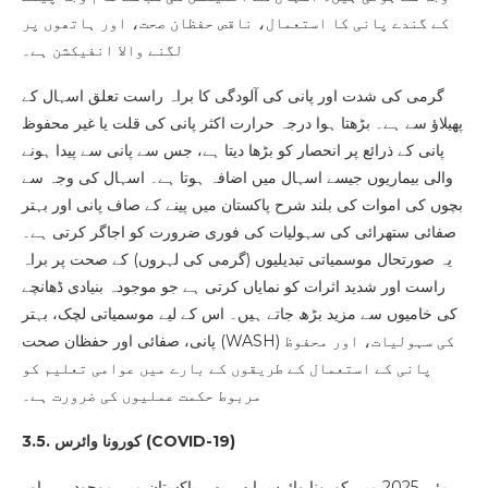
کے گندے پانی کا استعمال، ناقص حفظان صحت، اور ہاتھوں پر
لگنے والا انفیکشن ہے۔
گرمی کی شدت اور پانی کی آلودگی کا براہ راست تعلق اسہال کے
پھیلاؤ سے ہے۔ بڑھتا ہوا درجہ حرارت اکثر پانی کی قلت یا غیر محفوظ
پانی کے ذرائع پر انحصار کو بڑھا دیتا ہے، جس سے پانی سے پیدا ہونے
والی بیماریوں جیسے اسہال میں اضافہ ہوتا ہے۔ اسہال کی وجہ سے
بچوں کی اموات کی بلند شرح پاکستان میں پینے کے صاف پانی اور بہتر
صفائی ستھرائی کی سہولیات کی فوری ضرورت کو اجاگر کرتی ہے۔
یہ صورتحال موسمیاتی تبدیلیوں (گرمی کی لہروں) کے صحت پر براہ
راست اور شدید اثرات کو نمایاں کرتی ہے جو موجودہ بنیادی ڈھانچے
کی خامیوں سے مزید بڑھ جاتے ہیں۔ اس کے لیے موسمیاتی لچک، بہتر
پانی، صفائی اور حفظان صحت (WASH) کی سہولیات، اور محفوظ
پانی کے استعمال کے طریقوں کے بارے میں عوامی تعلیم کو
مربوط حکمت عملیوں کی ضرورت ہے۔
)
COVID-19
3.5. کورونا وائرس (
مئی 2025 میں کورونا وائرس ابھی بھی پاکستان میں موجود ہے، اور