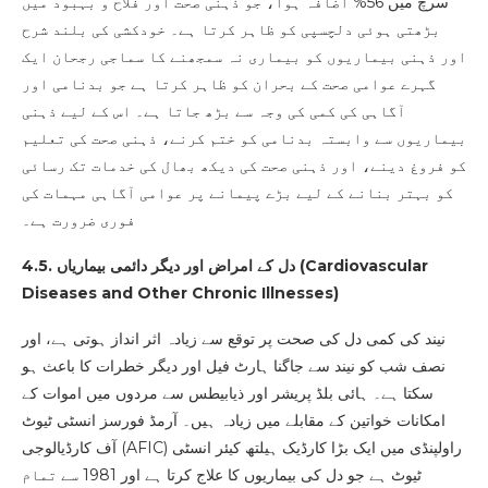
سرچ میں 56% اضافہ ہوا، جو ذہنی صحت اور فلاح و بہبود میں
بڑھتی ہوئی دلچسپی کو ظاہر کرتا ہے۔ خودکشی کی بلند شرح
اور ذہنی بیماریوں کو بیماری نہ سمجھنے کا سماجی رجحان ایک
گہرے عوامی صحت کے بحران کو ظاہر کرتا ہے جو بدنامی اور
آگاہی کی کمی کی وجہ سے بڑھ جاتا ہے۔ اس کے لیے ذہنی
بیماریوں سے وابستہ بدنامی کو ختم کرنے، ذہنی صحت کی تعلیم
کو فروغ دینے، اور ذہنی صحت کی دیکھ بھال کی خدمات تک رسائی
کو بہتر بنانے کے لیے بڑے پیمانے پر عوامی آگاہی مہمات کی
فوری ضرورت ہے۔
Cardiovascular
4.5. دل کے امراض اور دیگر دائمی بیماریاں (
Diseases and Other Chronic Illnesses
)
نیند کی کمی دل کی صحت پر توقع سے زیادہ اثر انداز ہوتی ہے، اور
نصف شب کو نیند سے جاگنا ہارٹ فیل اور دیگر خطرات کا باعث ہو
سکتا ہے۔ ہائی بلڈ پریشر اور ذیابیطس سے مردوں میں اموات کے
امکانات خواتین کے مقابلے میں زیادہ ہیں۔ آرمڈ فورسز انسٹی ٹیوٹ
آف کارڈیالوجی (AFIC) راولپنڈی میں ایک بڑا کارڈیک ہیلتھ کیئر انسٹی
ٹیوٹ ہے جو دل کی بیماریوں کا علاج کرتا ہے اور 1981 سے تمام