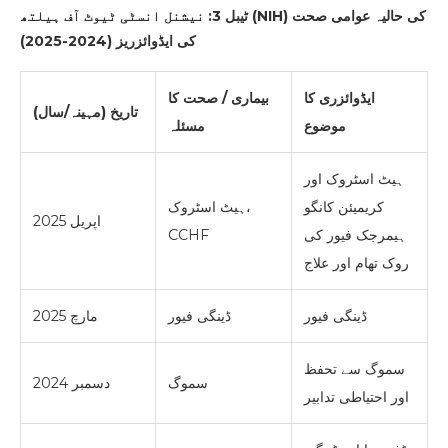
) کی حالیہ عوامی صحت
NIH
ٹیبل 3: نیشنل انسٹی ٹیوٹ آف ہیلتھ (
کی ایڈوائزریز (2024-2025)
ایڈوائزری کا
بیماری / صحت کا
تاریخ (مہینہ/سال)
موضوع
مسئلہ
ہیٹ اسٹروک اور
کریمیئن کانگو
ہیٹ اسٹروک،
اپریل 2025
ہیمرجک فیور کی
CCHF
روک تھام اور علاج
ڈینگی فیور
ڈینگی فیور
مارچ 2025
سموگ سے تحفظ
سموگ
دسمبر 2024
اور احتیاطی تدابیر