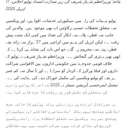
ماخذ: وزیراعظم شہباز شریف کی زیر صدارت انسداد پولیو اجلاس، 17
اپریل 2025
پولیو مہمات کی راہ میں سیکیورٹی خدشات، افواہیں، اور ویکسین
سے متعلق تحفظات جیسی رکاوٹیں اب بھی موجود ہیں۔ والدین کی
جانب سے قطرے پلانے سے انکار کی تعداد میں کمی ایک مثبت پیش
رفت ہے، لیکن اپریل کی مہم میں کراچی میں 37 ہزار سے زائد بچے
قطرے پینے سے محروم رہ گئے، جو اس بات کی نشاندہی کرتا ہے کہ
ابھی بھی بہتری کی گنجائش ہے۔ وزیراعظم شہباز شریف نے پولیو کے
خلاف قومی جدوجہد میں حکومتی اداروں، بین الاقوامی شراکت
داروں اور فیلڈ ورکرز کے کردار کو سراہا ہے اور 5 سال سے کم عمر
ہر بچے کو پولیو ویکسین کی مکمل خوراک دینے کی ہدایت کی ہے۔
نیشنل ایمرجنسی آپریشن سینٹر نے 2025 کے آخر تک پولیو وائرس
کی منتقلی کو مکمل طور پر روکنے کا عزم ظاہر کیا ہے۔
یہ صورتحال اس بات پر زور دیتی ہے کہ پولیو کا خاتمہ صرف
ایک طبی چیلنج نہیں بلکہ ایک سماجی و ثقافتی اور سیکیورٹی
چیلنج بھی ہے۔ ویکسین سے متعلق تحفظات براہ راست ویکسین
کوریج کو متاثر کرتے ہیں، جس کے نتیجے میں بچے حفاظتی