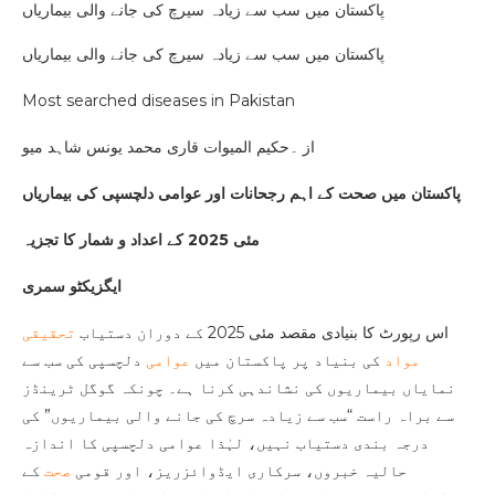
پاکستان میں سب سے زیادہ سیرچ کی جانے والی بیماریاں
پاکستان میں سب سے زیادہ سیرچ کی جانے والی بیماریاں
Most searched diseases in Pakistan
از ۔حکیم المیوات قاری محمد یونس شاہد میو
پاکستان میں صحت کے اہم رجحانات اور عوامی دلچسپی کی بیماریاں
مئی 2025 کے اعداد و شمار کا تجزیہ
ایگزیکٹو سمری
اس رپورٹ کا بنیادی مقصد مئی 2025 کے دوران دستیاب
تحقیقی
مواد
کی بنیاد پر پاکستان میں
عوامی
دلچسپی کی سب سے
نمایاں بیماریوں کی نشاندہی کرنا ہے۔ چونکہ گوگل ٹرینڈز
سے براہ راست “سب سے زیادہ سرچ کی جانے والی بیماریوں” کی
درجہ بندی دستیاب نہیں، لہٰذا عوامی دلچسپی کا اندازہ
حالیہ خبروں، سرکاری ایڈوائزریز، اور قومی
صحت
کے