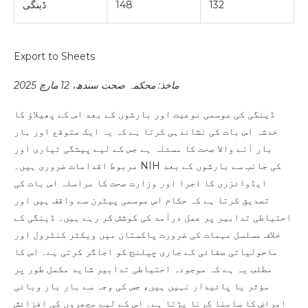
132
148
ڈینگی
Export to Sheets
ماخذ: محکمہ صحت سندھ، 12 مارچ 2025
ڈینگی کی موسمی نوعیت اور بارشوں کے بعد اس کے پھیلاؤ کا
خدشہ اس بات کی نشاندہی کرتا ہے کہ یہ ایک متوقع اور بار
بار آنے والا صحت کا مسئلہ ہے جس کے لیے پیشگی تیاری اور
مربوط اقدامات ضروری ہیں۔ NIH کی جانب سے بارشوں کے بعد
ایڈوائزری کا اجرا اور وزارت صحت کا مراسلہ اس بات کی
تصدیق کرتا ہے کہ حکام اس موسمی پیٹرن سے واقف ہیں اور
احتیاطی تدابیر پر عمل درآمد کی کوشش کر رہے ہیں۔ ڈینگی کے
خلاف مسلسل مہمات کی ضرورت پاکستان میں ویکٹر کنٹرول اور
ماحولیاتی صفائی کے جاری چیلنج کو اجاگر کرتی ہے۔ اس کا
مطلب یہ ہے کہ موجودہ احتیاطی تدابیر شاید مکمل طور پر
مؤثر یا پائیدار نہیں ہیں، جس کی وجہ سے بار بار وبائی
امراض کا سامنا کرنا پڑتا ہے۔ اس کے لیے مچھروں کی افزائش