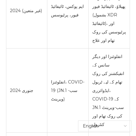
پھیلاؤ، ٹائیفائیڈ فیور
ایم پوکس، ٹائیفائیڈ
2024 (غیر متعین)
(بشمول XDR
فیور، پرٹیوسس
ٹائیفائیڈ)، اور
پرٹیوسس کی روک
تھام اور علاج
انفلوئنزا اور دیگر
سانس کے
انفیکشنز کی روک
تھام کے لیے ٹریول
انفلوئنزا، COVID-
ایڈوائزری،
19 (JN.1 سب-
جنوری 2024
COVID-19 کے
ویرینٹ)
JN.1 سب-ویرینٹ
کی روک تھام اور
کنٹرول