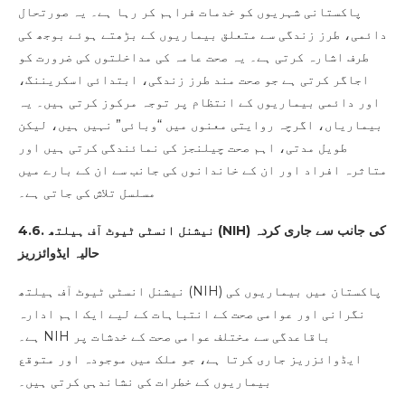
پاکستانی شہریوں کو خدمات فراہم کر رہا ہے۔ یہ صورتحال
دائمی، طرز زندگی سے متعلق بیماریوں کے بڑھتے ہوئے بوجھ کی
طرف اشارہ کرتی ہے۔ یہ صحت عامہ کی مداخلتوں کی ضرورت کو
اجاگر کرتی ہے جو صحت مند طرز زندگی، ابتدائی اسکریننگ،
اور دائمی بیماریوں کے انتظام پر توجہ مرکوز کرتی ہیں۔ یہ
بیماریاں، اگرچہ روایتی معنوں میں “وبائی” نہیں ہیں، لیکن
طویل مدتی، اہم صحت چیلنجز کی نمائندگی کرتی ہیں اور
متاثرہ افراد اور ان کے خاندانوں کی جانب سے ان کے بارے میں
مسلسل تلاش کی جاتی ہے۔
) کی جانب سے جاری کردہ
NIH
4.6. نیشنل انسٹی ٹیوٹ آف ہیلتھ (
حالیہ ایڈوائزریز
نیشنل انسٹی ٹیوٹ آف ہیلتھ (NIH) پاکستان میں بیماریوں کی
نگرانی اور عوامی صحت کے انتباہات کے لیے ایک اہم ادارہ
ہے۔ NIH باقاعدگی سے مختلف عوامی صحت کے خدشات پر
ایڈوائزریز جاری کرتا ہے، جو ملک میں موجودہ اور متوقع
بیماریوں کے خطرات کی نشاندہی کرتی ہیں۔