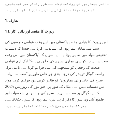
دائمی بیماریوں کی روک تھام کے لیے طرز زندگی میں تبدیلیوں
کو فروغ دینا مستقبل کی پالیسی سازی کے لیے اہم ہے۔
1. تعارف
1.1. رپورٹ کا مقصد اور دائرہ کار
اس رپورٹ کا بنیادی مقصد پاکستان میں اس وقت عوامی دلچسپی کی
سب سے نمایاں بیماریوں کی نشاندہی کرنا ہے، جیسا کہ دستیاب
تحقیقی مواد میں ظاہر ہوتا ہے۔ یہ سوال کہ “پاکستان میں اس وقت
سب سے زیادہ کونسی بیماری سیرچ کی جا رہی ہے؟” ایک اہم عوامی
صحت کے رجحان کو سمجھنے کی بنیاد فراہم کرتا ہے۔ تاہم، براہ
راست گوگل ٹرینڈز کی درجہ بندی جو خاص طور پر “سب سے زیادہ
سرچ کی جانے والی بیماریوں” کو ظاہر کرتی ہو، فراہم کردہ مواد
میں دستیاب نہیں ہے۔ مثال کے طور پر، جیو نیوز کی رپورٹس 2024
کے لیے گوگل پر سب سے زیادہ سرچ کی جانے والی شخصیات اور
فلموں/ٹی وی شوز کا ذکر کرتی ہیں، بیماریوں کا نہیں۔ 2025 میں
بھی شخصیات کی سرچ کے رجحانات نمایاں رہے ہیں۔