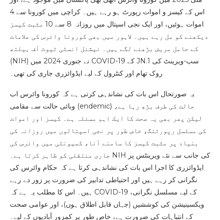
اس کے کیسز و اموات رپورٹ ہو رہے ہیں۔ کراچی میں کورونا سے 4
اموات ہوئیں، اور ایک نجی اسپتال میں روزانہ 8 سے 10 مثبت کیسز
دیکھنے کو مل رہے ہیں۔ لاہور میں بھی کورونا وائرس کی علامات
کے حامل مریض بڑھنے لگے ہیں۔ نیشنل انسٹی ٹیوٹ آف ہیلتھ
(NIH) نے جنوری 2024 میں COVID-19 کے JN.1 سب-ویرینٹ کی
روک تھام اور کنٹرول کے لیے ایڈوائزری جاری کی تھی۔
یہ صورتحال اس بات کی نشاندہی کرتی ہے کہ کورونا وائرس اب
وبائی حالت سے مقامی (endemic) حالت کی طرف بڑھ رہا ہے،
لیکن پھر بھی یہ صحت کا ایک اہم مسئلہ ہے۔ کیسز اور اموات
کی مسلسل رپورٹنگ، خاص طور پر نجی اسپتالوں میں روزانہ کی
بنیاد پر مثبت کیسز کا سامنے آنا، کمیونٹی میں وائرس کی
جاری منتقلی کو ظاہر کرتا ہے۔ NIH کی جانب سے نئے ویرینٹس پر
ایڈوائزری کا اجرا اس بات کی نشاندہی کرتا ہے کہ حکام وائرس کی
نگرانی کر رہے ہیں اور احتیاطی تدابیر کی ضرورت پر زور دے رہے
ہیں۔ اس کا مطلب یہ ہے کہ COVID-19 کے لیے مسلسل نگرانی،
ویکسینیشن کی کوششیں (جہاں قابل اطلاق ہوں)، اور عوامی صحت
کے انتباہات کی ضرورت ہے، خاص طور پر کمزور آبادیوں کے لیے۔