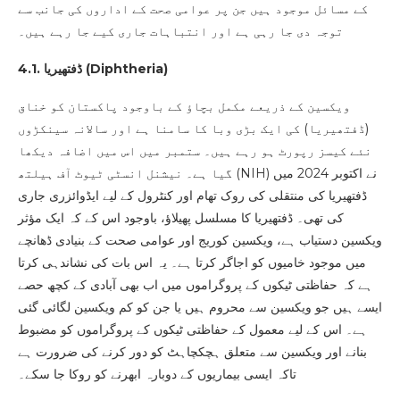
کے مسائل موجود ہیں جن پر عوامی صحت کے اداروں کی جانب سے
توجہ دی جا رہی ہے اور انتباہات جاری کیے جا رہے ہیں۔
)
Diphtheria
4.1. ڈفتھیریا (
ویکسین کے ذریعے مکمل بچاؤ کے باوجود پاکستان کو خناق
(ڈفتھیریا) کی ایک بڑی وبا کا سامنا ہے اور سالانہ سینکڑوں
نئے کیسز رپورٹ ہو رہے ہیں۔ ستمبر میں اس میں اضافہ دیکھا
گیا ہے۔ نیشنل انسٹی ٹیوٹ آف ہیلتھ (NIH) نے اکتوبر 2024 میں
ڈفتھیریا کی منتقلی کی روک تھام اور کنٹرول کے لیے ایڈوائزری جاری
کی تھی۔ ڈفتھیریا کا مسلسل پھیلاؤ، باوجود اس کے کہ ایک مؤثر
ویکسین دستیاب ہے، ویکسین کوریج اور عوامی صحت کے بنیادی ڈھانچے
میں موجود خامیوں کو اجاگر کرتا ہے۔ یہ اس بات کی نشاندہی کرتا
ہے کہ حفاظتی ٹیکوں کے پروگراموں میں اب بھی آبادی کے کچھ حصے
ایسے ہیں جو ویکسین سے محروم ہیں یا جن کو کم ویکسین لگائی گئی
ہے۔ اس کے لیے معمول کے حفاظتی ٹیکوں کے پروگراموں کو مضبوط
بنانے اور ویکسین سے متعلق ہچکچاہٹ کو دور کرنے کی ضرورت ہے
تاکہ ایسی بیماریوں کے دوبارہ ابھرنے کو روکا جا سکے۔