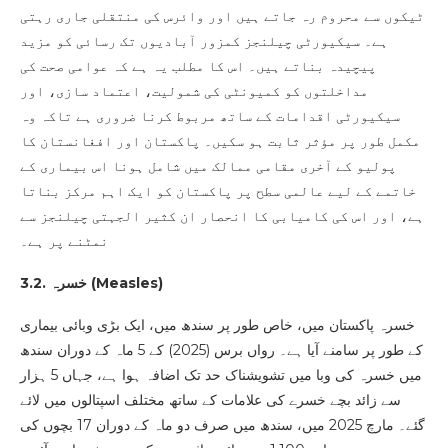
ٹیکوں سے محروم رہ جاتے ہیں اور وائرس کی منتقلی جاری رہتی
ہے۔ سیکیورٹی چیلنجز کمزور آبادیوں تک رسائی کو مزید
پیچیدہ بناتے ہیں۔ اس کا مطلب یہ ہے کہ عوامی صحت کی
مداخلتوں کو کمیونٹی کی شمولیت، اعتماد سازی، اور
سیکیورٹی اقدامات کے ساتھ مربوط کرنا ضروری ہے تاکہ وہ
مکمل طور پر مؤثر ثابت ہو سکیں۔ پاکستان اور افغانستان کا
پولیو کے آخری مقامی ممالک میں شامل ہونا اس بیماری کے
خاتمے کے لیے عالمی سطح پر پاکستان کو ایک اہم مرکز بناتا
ہے، اور اس کی کامیابی کا انحصار ان کثیر الجہتی چیلنجز سے
نمٹنے پر ہے۔
)
Measles
3.2. خسرہ (
خسرہ پاکستان میں، خاص طور پر سندھ میں، ایک بڑی وبائی بیماری
کے طور پر سامنے آیا ہے۔ رواں برس (2025) کے 5 ماہ کے دوران سندھ
میں خسرہ کی وبا میں تشویشناک حد تک اضافہ ہوا ہے، جہاں 5 ہزار
سے زائد بچے خسرے کی علامات کے ساتھ مختلف اسپتالوں میں لائے
گئے۔ مارچ 2025 میں، سندھ میں صرف دو ماہ کے دوران 17 بچوں کی