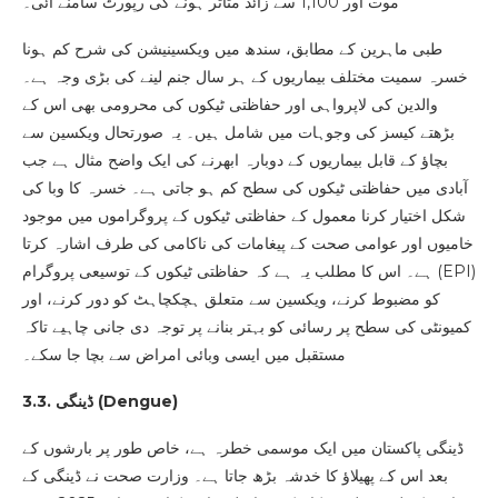
موت اور 1,100 سے زائد متاثر ہونے کی رپورٹ سامنے آئی۔
طبی ماہرین کے مطابق، سندھ میں ویکسینیشن کی شرح کم ہونا
خسرہ سمیت مختلف بیماریوں کے ہر سال جنم لینے کی بڑی وجہ ہے۔
والدین کی لاپرواہی اور حفاظتی ٹیکوں کی محرومی بھی اس کے
بڑھتے کیسز کی وجوہات میں شامل ہیں۔ یہ صورتحال ویکسین سے
بچاؤ کے قابل بیماریوں کے دوبارہ ابھرنے کی ایک واضح مثال ہے جب
آبادی میں حفاظتی ٹیکوں کی سطح کم ہو جاتی ہے۔ خسرہ کا وبا کی
شکل اختیار کرنا معمول کے حفاظتی ٹیکوں کے پروگراموں میں موجود
خامیوں اور عوامی صحت کے پیغامات کی ناکامی کی طرف اشارہ کرتا
ہے۔ اس کا مطلب یہ ہے کہ حفاظتی ٹیکوں کے توسیعی پروگرام (EPI)
کو مضبوط کرنے، ویکسین سے متعلق ہچکچاہٹ کو دور کرنے، اور
کمیونٹی کی سطح پر رسائی کو بہتر بنانے پر توجہ دی جانی چاہیے تاکہ
مستقبل میں ایسی وبائی امراض سے بچا جا سکے۔
)
Dengue
3.3. ڈینگی (
ڈینگی پاکستان میں ایک موسمی خطرہ ہے، خاص طور پر بارشوں کے
بعد اس کے پھیلاؤ کا خدشہ بڑھ جاتا ہے۔ وزارت صحت نے ڈینگی کے