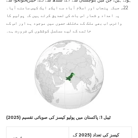
ہوئے ہیں، جن میں بلوچستان سے 27، سندھ سے 23، خیبرپختونخوا سے
22، جبکہ پنجاب اور اسلام آباد سے ایک، ایک کیس سامنے آیا۔
یہ اعداد و شمار اس بات کی تصدیق کرتے ہیں کہ پولیو کا
وائرس اب بھی ملک کے مختلف حصوں میں موجود ہے اور اس کے
خاتمے کے لیے مسلسل کوششوں کی ضرورت ہے۔
ٹیبل 1: پاکستان میں پولیو کیسز کی صوبائی تقسیم (2025)
کیسز کی تعداد (2025 کے