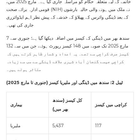
خاتمے کے لیے متعلقہ حکام کو مراسلہ جاری کیا ہے۔ مارچ 2025 میں،
قومی ادارہ برائے صحت (NIH) نے ملک میں ہونے والی حالیہ بارشوں
کے بعد ڈینگی وائرس کے پھیلاؤ کے خدشے کے پیش نظر اہم ایڈوائزری
جاری کی تھی۔
سندھ بھر میں ڈینگی کے کیسز میں اضافہ دیکھا گیا ہے؛ جنوری سے 7
مارچ 2025 تک صوبے میں 148 کیسز رپورٹ ہوئے، جن میں سے 132
کیسز صرف کراچی سے تھے۔ یہ اعداد و شمار ظاہر کرتے ہیں کہ
کراچی جیسے گنجان آباد شہری علاقے ڈینگی سے سب سے زیادہ
متاثر ہوتے ہیں۔
ٹیبل 2: سندھ میں ڈینگی اور ملیریا کیسز (جنوری تا مارچ 2025)
کل کیسز (سندھ
کراچی میں کیسز
بیماری
بھر میں)
117
5,437
ملیریا