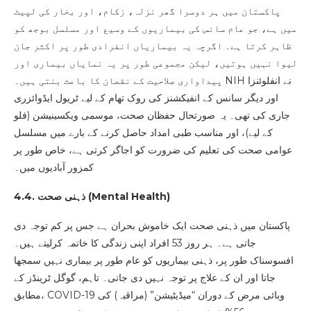
پاکستان میں ہر دوسرا گھر نزلہ، زکام، اور بخار کی لپیٹ
میں ہے، جو عام سانس کی بیماریوں کے وسیع اور مسلسل بوجھ کو
ظاہر کرتا ہے۔ اگرچہ یہ بیماریاں انفرادی طور پر اکثر جان
لیوا نہیں ہوتیں، لیکن مجموعی طور پر یہ نمایاں بیماری اور
پیداواری صلاحیت کے نقصان کا باعث بنتی ہیں۔ NIH نے انفلوئنزا
اور دیگر سانس کے انفیکشنز کی روک تھام کے لیے ٹریول ایڈوائزری
جاری کی تھی۔ یہ صورتحال حفظان صحت، موسمی ویکسینیشن (فلو
کے لیے)، اور مناسب طبی امداد حاصل کرنے کے بارے میں مسلسل
عوامی صحت کی تعلیم کی ضرورت کو اجاگر کرتی ہے، خاص طور پر
کمزور آبادیوں میں۔
)
Mental Health
4.4. ذہنی صحت (
پاکستان میں ذہنی صحت ایک خاموش بحران ہے جس پر کم توجہ دی
جاتی ہے۔ ہر روز 53 افراد اپنی زندگی کا خاتمہ کرلیتے ہیں۔
افسوسناک طور پر، ذہنی بیماریوں کو عام طور پر بیماری نہیں سمجھا
جاتا اور ان کے علاج پر توجہ نہیں دی جاتی۔ تاہم، گوگل ٹرینڈز کے
مطابق، COVID-19 وبائی مرض کے دوران “میڈیٹیشن” (مراقبہ) کی