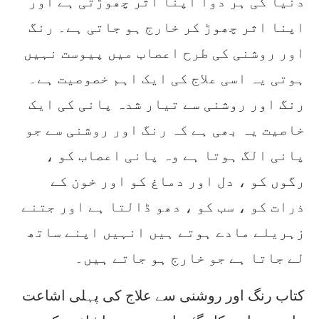
دنیا کی ہر دوا اپنا اثر چھوڑتی ہے اور
اپنا اثر چھوڑ کر خارج ہو جاتی ہے۔ رنگ
اور روشنی کی طرح اعصاب میں پیوست نہیں
ہوتی یہ اسی علاج کی ایک اہم خصوصیت ہے۔
رنگ اور روشنی سے تیار شدہ پانی کی ایک
خاصیت یہ بھی ہے کہ رنگ اور روشنی سے جو
پانی الگ ہوتا ہے وہ پانی اعصاب کو ،
رگوں کو ، دل اور دماغ کو اور خون کے
ذرات کو ، سب کو ، دھو ڈالتا ہے اور جتنے
زہریلے مادے ہوتے ہیں انہیں اپنے ساتھ
لے جاتا ہے جو خارج ہو جاتے ہیں۔
کتاب رنگ اور روشنی سے علاج کی پہلی اشاعت