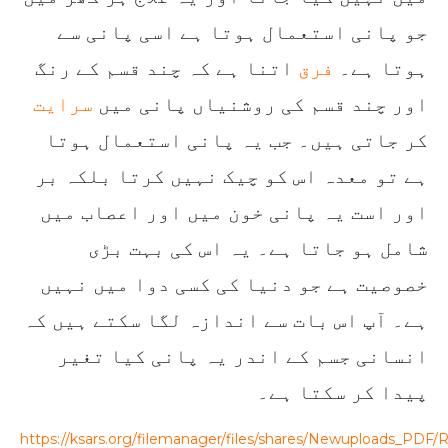
جو پانی استعمال ہوتا ہے اسی پانی سے
ہوتا ہے۔
فرق
اتنا ہے کہ چند قسم کے رنگ
اور چند قسم کی روشنیاں پانی میں
سرایت
کر جاتی ہیں۔ جب یہ پانی استعمال ہوتا
ہے تو معدہ اس کو چیک نہیں کرتا بلکہ بر
اور است یہ پانی خون میں اور اعصاب میں
شامل ہو جاتا ہے۔ یہ اس کی بہت بڑی
خصوصیت ہے جو دنیا کی کسی دوا میں نہیں
ہے۔ آپ اس بات سے اندازہ لگا سکتے ہیں کہ
انسانی جسم کے اندر یہ پانی کیا تغیر
پیدا کر سکتا ہے۔
https://ksars.org/filemanager/files/shares/Newuploads_PDF/R