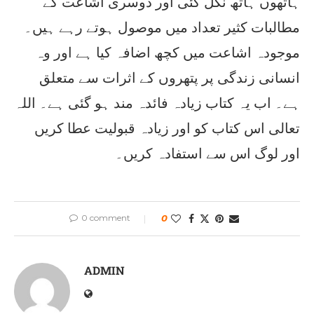
ہاتھوں ہاتھ نکل گئی اور دوسری اشاعت کے
مطالبات کثیر تعداد میں موصول ہوتے رہے ہیں۔
موجودہ اشاعت میں کچھ اضافہ کیا ہے اور وہ
انسانی زندگی پر پتھروں کے اثرات سے متعلق
ہے۔ اب یہ کتاب زیادہ فائدہ مند ہو گئی ہے۔ اللہ
تعالی اس کتاب کو اور زیادہ قبولیت عطا کریں
اور لوگ اس سے استفادہ کریں۔
0 comment
0
ADMIN