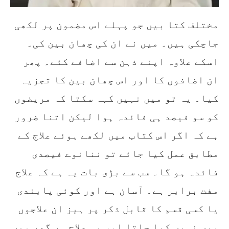
مختلف کتا بیں جو پہلے اس مضمون پر لکھی
جاچکی ہیں۔ میں نے ان کی چھان بین کی۔
اسکے علاوہ اپنے ذہن سے اضافے کئے۔ پھر
ان اضافوں کا اور اس چھان بین کا تجزیہ
کیا۔ یہ تو میں نہیں کہہ سکتا کہ مریضوں
کو سو فیصد ہی فائدہ ہوا لیکن اتنا ضرور
ہے کہ اگر اس کتاب میں لکھے ہوئے علاج کے
مطابق عمل کیا جائے تو ننانوے فیصدی
فائدہ ہو گا۔ سب سے بڑی بات یہ ہے کہ علاج
مفت برابر ہے۔ آسان ہے اور کوئی پابندی
یا کسی قسم کا قابل ذکر پر ہیز ان علاجوں
میں نہیں کیا جاتا اور یہ علاج ہر گھر میں