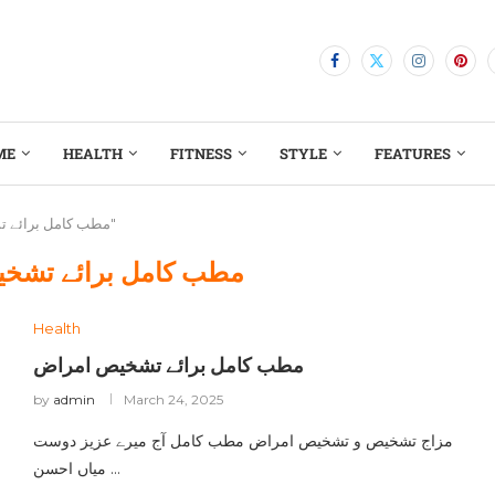
ME
HEALTH
FITNESS
STYLE
FEATURES
Posts tagged with "مطب کامل برائے تشخیص امراض"
مطب کامل برائے تشخ
Health
مطب کامل برائے تشخیص امراض
by
admin
March 24, 2025
مزاج تشخیص و تشخیص امراض مطب کامل آج میرے عزیز دوست
میاں احسن …