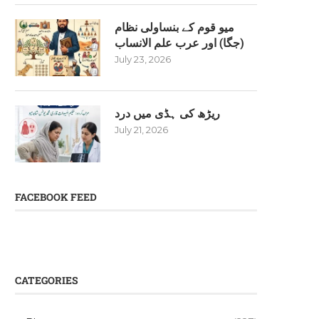
میو قوم کے بنساولی نظام
(جگا) اور عرب علم الانساب
July 23, 2026
ریڑھ کی ہڈی میں درد
July 21, 2026
FACEBOOK FEED
CATEGORIES