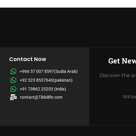
Contact Now
Get New
+966 57 007 8597(Sudia Arab)
Discover the a
+92 323 8537640(pakistan)
+91 73862 25253 (india)
Will b
contact@Tibbilife.com