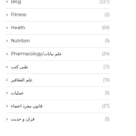
Blog
(227)
Fitness
(2)
Health
(69)
Nutrition
(5)
Pharmacology/علم نباتات
(24)
طبی کتب
(11)
علم العقاقیر
(15)
عملیات
(5)
قانون مفرد اعضاء
(37)
قران و حدیث
(5)